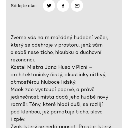
Sdílejte akci:
Zveme vás na mimořádný hudební večer,
který se odehraje v prostoru, jenž sám
o sobě nese ticho, hloubku a duchovní
rezonanci.
Kostel Mistra Jana Husa v Plzni –
architektonicky čistý, akusticky citlivý,
atmosférou hluboce lidský.
Maok zde vystoupí poprvé, a právě
jedinečnost místa dodá jeho hudbě nový
rozměr. Tóny, které hladí duši, se rozlijí
pod klenbou, jež pamatuje ticho, slovo
i zpěv.
Zvuk, který se nedá popsat. Prostor, který