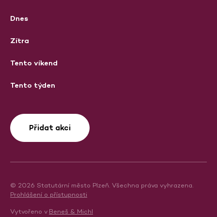
Dnes
Zítra
Tento víkend
Tento týden
Přidat akci
© 2026 Statutární město Plzeň. Všechna práva vyhrazena.
Prohlášení o přístupnosti
Vytvořeno v
Beneš & Michl