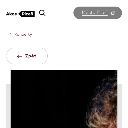
Město Plzeň
Koncerty
Zpět