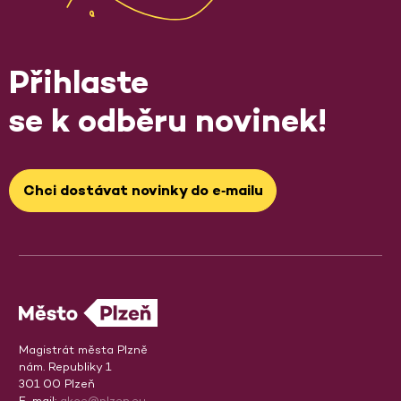
Přihlaste
se k odběru novinek!
Chci dostávat novinky do e‑mailu
Magistrát města Plzně
nám. Republiky 1
301 00 Plzeň
E-mail:
akce@plzen.eu