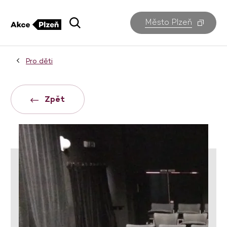
Město Plzeň
Pro děti
Zpět