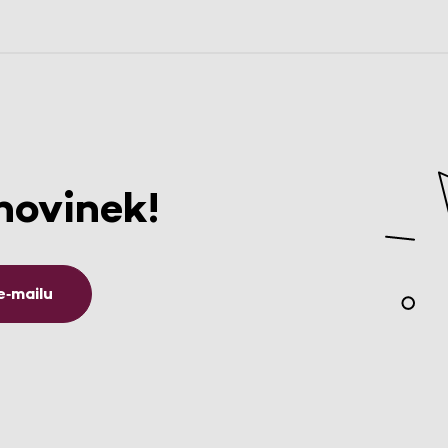
novinek!
e‑mailu