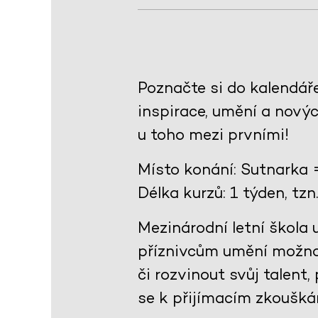
Poznačte si do kalendář
inspirace, umění a novýc
u toho mezi prvními!
Místo konání: Sutnarka 
Délka kurzů: 1 týden, tz
Mezinárodní letní škol
příznivcům umění možnost
či rozvinout svůj talent
se k přijímacím zkoušká