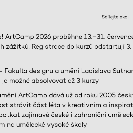
Sdílejte akci:
e! ArtCamp 2026 proběhne 13.–31. července
h zážitků. Registrace do kurzů odstartují 3
= Fakulta designu a umění Ladislava Sutnar
n. je možné absolvovat až 3 kurzy
a umění ArtCamp dává už od roku 2005 česk
 strávit část léta v kreativním a inspirat
, potkat zajímavé české i zahraniční umělec
m na umělecké vysoké školy.