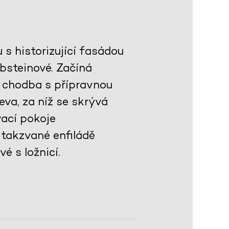
s historizující fasádou
bsteinové. Začíná
 chodba s přípravnou
va, za níž se skrývá
ací pokoje
takzvané enfiládě
é s ložnicí.