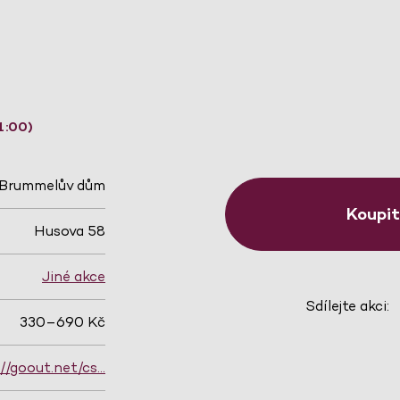
1:00)
Brummelův dům
Koupi
Husova 58
Jiné akce
Sdílejte akci:
330–690 Kč
://goout.net/cs…