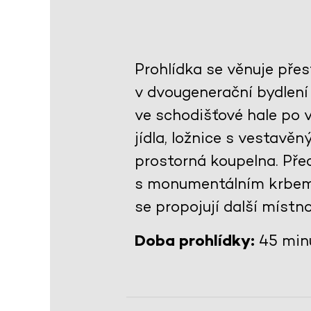
Prohlídka se věnuje pře
v dvougenerační bydlení
ve schodišťové hale po
jídla, ložnice s vestav
prostorná koupelna. Př
s monumentálním krbem 
se propojují další místno
Doba prohlídky:
45 min