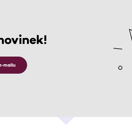
novinek!
e‑mailu