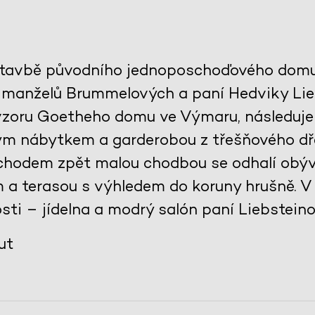
stavbě původního jednoposchoďového domu 
 manželů Brummelových a paní Hedviky Lie
 vzoru Goetheho domu ve Výmaru, následuje
ěným nábytkem a garderobou z třešňového dře
echodem zpět malou chodbou se odhalí obýv
a terasou s výhledem do koruny hrušně. V 
sti – jídelna a modrý salón paní Liebsteinov
ut