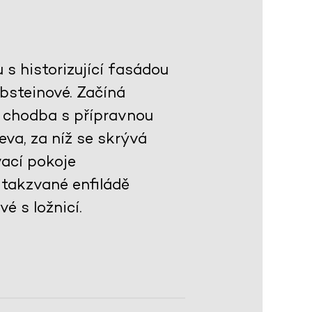
s historizující fasádou
bsteinové. Začíná
 chodba s přípravnou
va, za níž se skrývá
ací pokoje
takzvané enfiládě
é s ložnicí.