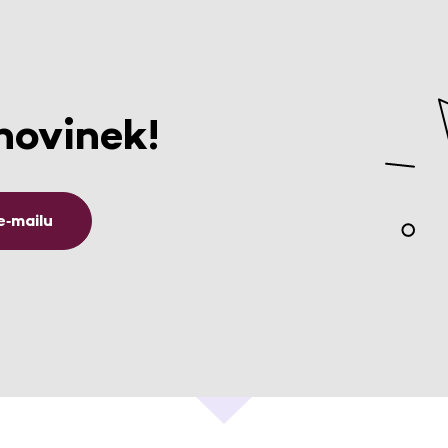
novinek!
e‑mailu