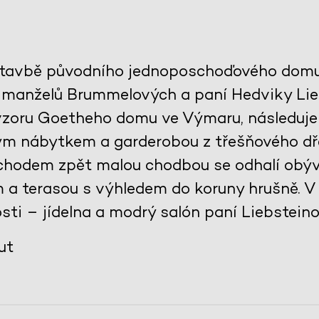
stavbě původního jednoposchoďového domu 
 manželů Brummelových a paní Hedviky Lie
 vzoru Goetheho domu ve Výmaru, následuje
ěným nábytkem a garderobou z třešňového dře
echodem zpět malou chodbou se odhalí obýv
a terasou s výhledem do koruny hrušně. V 
sti – jídelna a modrý salón paní Liebsteinov
ut