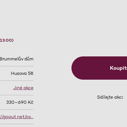
 13:00)
Brummelův dům
Koupi
Husova 58
Jiné akce
Sdílejte akci:
330–690 Kč
://goout.net/cs…