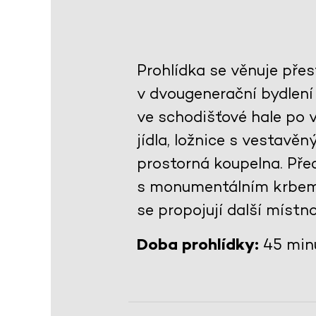
Prohlídka se věnuje pře
v dvougenerační bydlení
ve schodišťové hale po
jídla, ložnice s vestav
prostorná koupelna. Př
s monumentálním krbem 
se propojují další místno
Doba prohlídky:
45 min