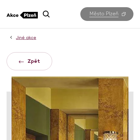
Město Plzeň
Jiné akce
Zpět