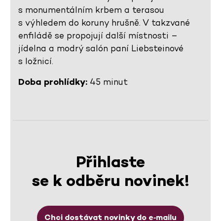
s monumentálním krbem a terasou
s výhledem do koruny hrušně. V takzvané
enfiládě se propojují další místnosti –
jídelna a modrý salón paní Liebsteinové
s ložnicí.
Doba prohlídky:
45 minut
Přihlaste
se k odběru novinek!
Chci dostávat novinky do e‑mailu