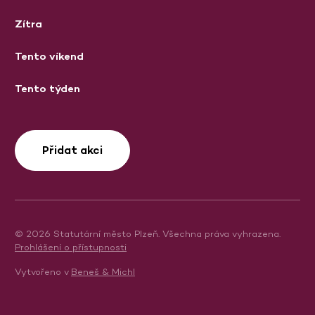
Zítra
Tento víkend
Tento týden
Přidat akci
© 2026 Statutární město Plzeň. Všechna práva vyhrazena.
Prohlášení o přístupnosti
Vytvořeno v
Beneš & Michl