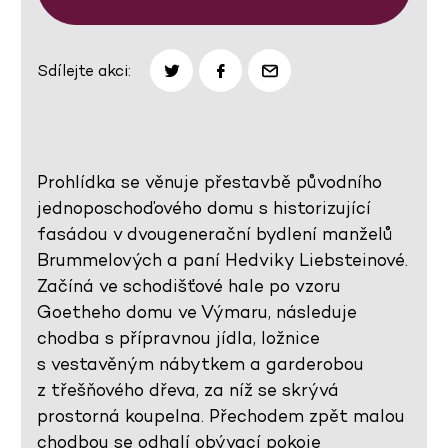
Sdílejte akci:
Prohlídka se věnuje přestavbě původního
jednoposchoďového domu s historizující
fasádou v dvougenerační bydlení manželů
Brummelových a paní Hedviky Liebsteinové.
Začíná ve schodišťové hale po vzoru
Goetheho domu ve Výmaru, následuje
chodba s přípravnou jídla, ložnice
s vestavěným nábytkem a garderobou
z třešňového dřeva, za níž se skrývá
prostorná koupelna. Přechodem zpět malou
chodbou se odhalí obývací pokoje