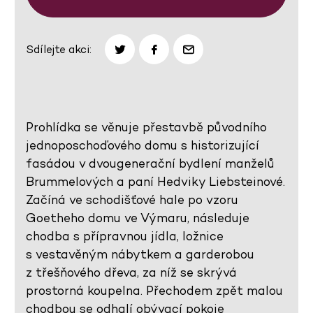
Sdílejte akci:
Prohlídka se věnuje přestavbě původního
jednoposchoďového domu s historizující
fasádou v dvougenerační bydlení manželů
Brummelových a paní Hedviky Liebsteinové.
Začíná ve schodišťové hale po vzoru
Goetheho domu ve Výmaru, následuje
chodba s přípravnou jídla, ložnice
s vestavěným nábytkem a garderobou
z třešňového dřeva, za níž se skrývá
prostorná koupelna. Přechodem zpět malou
chodbou se odhalí obývací pokoje