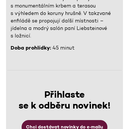
s monumentálním krbem a terasou
s výhledem do koruny hrušně. V takzvané
enfiládě se propojují další místnosti –
jídelna a modrý salón paní Liebsteinové
s ložnicí.
Doba prohlídky:
45 minut
Přihlaste
se k odběru novinek!
Chci dostávat novinky do e‑mailu