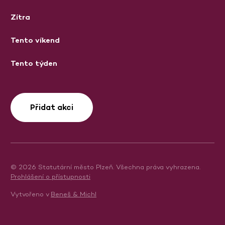
Zítra
Tento víkend
Tento týden
Přidat akci
© 2026 Statutární město Plzeň. Všechna práva vyhrazena.
Prohlášení o přístupnosti
Vytvořeno v
Beneš & Michl