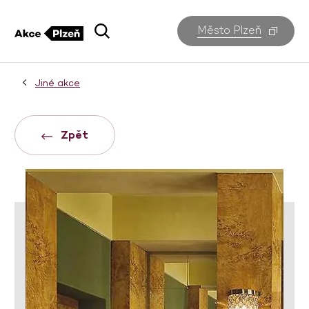
Město Plzeň
Jiné akce
Zpět