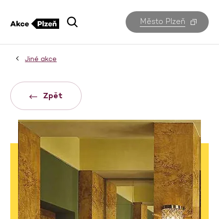
Město Plzeň
Jiné akce
Zpět