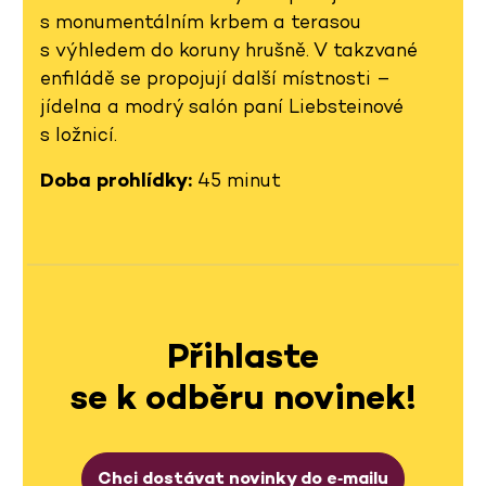
s monumentálním krbem a terasou
s výhledem do koruny hrušně. V takzvané
enfiládě se propojují další místnosti –
jídelna a modrý salón paní Liebsteinové
s ložnicí.
Doba prohlídky:
45 minut
Přihlaste
se k odběru novinek!
Chci dostávat novinky do e‑mailu