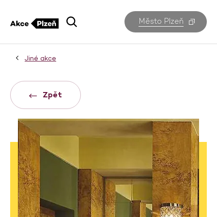
Město Plzeň
Jiné akce
Zpět