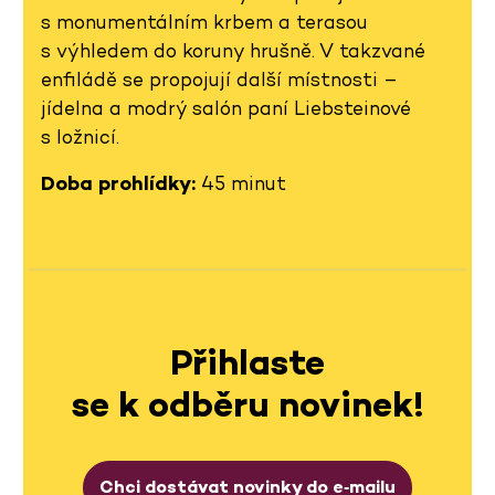
s monumentálním krbem a terasou
s výhledem do koruny hrušně. V takzvané
enfiládě se propojují další místnosti –
jídelna a modrý salón paní Liebsteinové
s ložnicí.
Doba prohlídky:
45 minut
Přihlaste
se k odběru novinek!
Chci dostávat novinky do e‑mailu