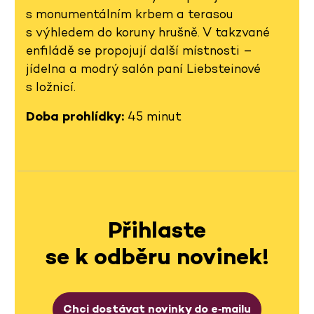
s monumentálním krbem a terasou
s výhledem do koruny hrušně. V takzvané
enfiládě se propojují další místnosti –
jídelna a modrý salón paní Liebsteinové
s ložnicí.
Doba prohlídky:
45 minut
Přihlaste
se k odběru novinek!
Chci dostávat novinky do e‑mailu