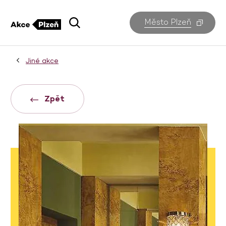
Město Plzeň
Jiné akce
Zpět