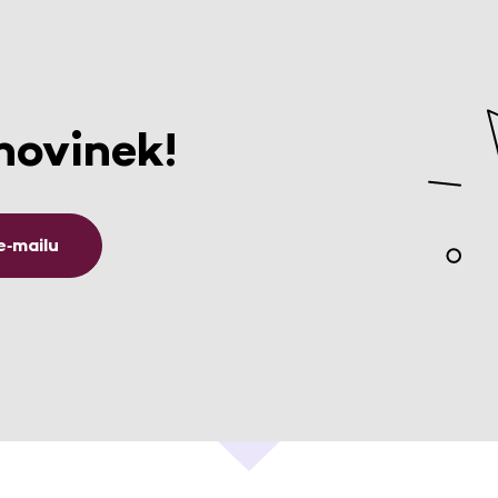
novinek!
e‑mailu