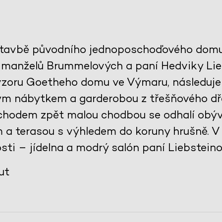
stavbě původního jednoposchoďového domu 
 manželů Brummelových a paní Hedviky Lie
 vzoru Goetheho domu ve Výmaru, následuje
ěným nábytkem a garderobou z třešňového dře
echodem zpět malou chodbou se odhalí obýv
a terasou s výhledem do koruny hrušně. V 
sti – jídelna a modrý salón paní Liebsteinov
ut