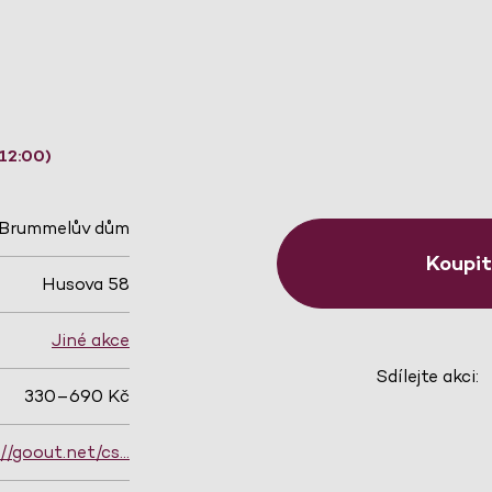
12:00)
Brummelův dům
Koupi
Husova 58
Jiné akce
Sdílejte akci:
330–690 Kč
://goout.net/cs…