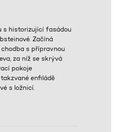
s historizující fasádou
bsteinové. Začíná
 chodba s přípravnou
va, za níž se skrývá
ací pokoje
takzvané enfiládě
é s ložnicí.