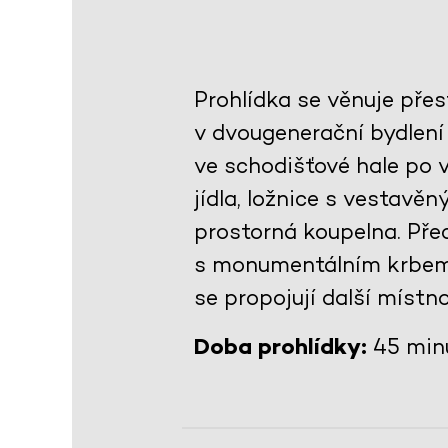
Prohlídka se věnuje pře
v dvougenerační bydlení
ve schodišťové hale po
jídla, ložnice s vestav
prostorná koupelna. Př
s monumentálním krbem 
se propojují další místno
Doba prohlídky:
45 min