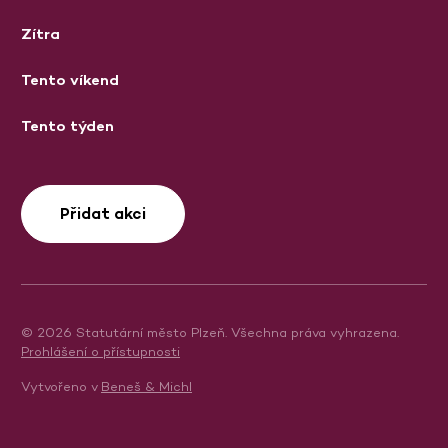
Zítra
Tento víkend
Tento týden
Přidat akci
© 2026 Statutární město Plzeň. Všechna práva vyhrazena.
Prohlášení o přístupnosti
Vytvořeno v
Beneš & Michl