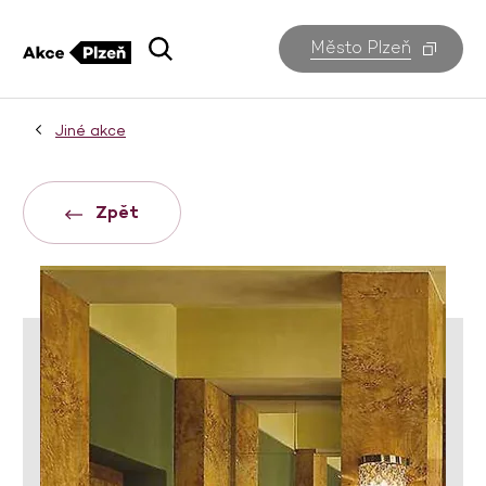
Město Plzeň
Jiné akce
Zpět