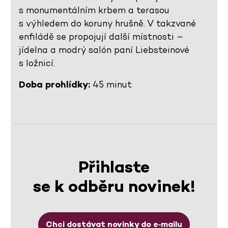
s monumentálním krbem a terasou
s výhledem do koruny hrušně. V takzvané
enfiládě se propojují další místnosti –
jídelna a modrý salón paní Liebsteinové
s ložnicí.
Doba prohlídky:
45 minut
Přihlaste
se k odběru novinek!
Chci dostávat novinky do e‑mailu