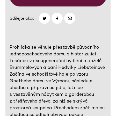
Sdílejte akci:
Prohlídka se věnuje přestavbě původního
jednoposchoďového domu s historizující
fasádou v dvougenerační bydlení manželů
Brummelových a paní Hedviky Liebsteinové.
Začíná ve schodišťové hale po vzoru
Goetheho domu ve Výmaru, následuje
chodba s přípravnou jídla, ložnice
s vestavěným nábytkem a garderobou
z třešňového dřeva, za níž se skrývá
prostorná koupelna. Přechodem zpět malou
chodbou se odhalí obývací pokoje