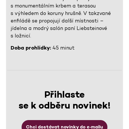
s monumentálním krbem a terasou
s výhledem do koruny hrušně. V takzvané
enfiládě se propojují další místnosti –
jídelna a modrý salón paní Liebsteinové
s ložnicí.
Doba prohlídky:
45 minut
Přihlaste
se k odběru novinek!
Chci dostávat novinky do e‑mailu