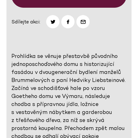
Sdílejte akci:
Prohlídka se věnuje přestavbě původního
jednoposchoďového domu s historizující
fasádou v dvougenerační bydlení manželů
Brummelových a paní Hedviky Liebsteinové.
Začíná ve schodišťové hale po vzoru
Goetheho domu ve Výmaru, následuje
chodba s přípravnou jídla, ložnice
s vestavěným nábytkem a garderobou
z třešňového dřeva, za níž se skrývá
prostorná koupelna. Přechodem zpět malou
chodbou se odhalí obývací pokoje