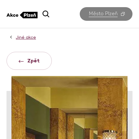
Město Plzeň
Jiné akce
Zpět