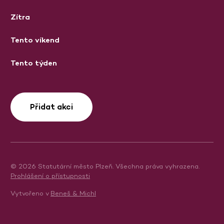
Zítra
Tento víkend
Tento týden
Přidat akci
© 2026 Statutární město Plzeň. Všechna práva vyhrazena.
Prohlášení o přístupnosti
Vytvořeno v
Beneš & Michl