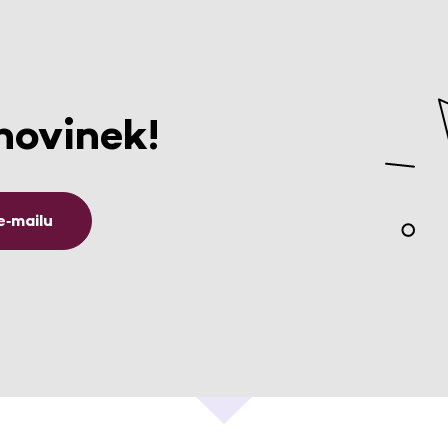
novinek!
e‑mailu