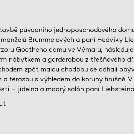
stavbě původního jednoposchoďového domu 
 manželů Brummelových a paní Hedviky Lie
 vzoru Goetheho domu ve Výmaru, následuje
ěným nábytkem a garderobou z třešňového dře
echodem zpět malou chodbou se odhalí obýv
a terasou s výhledem do koruny hrušně. V 
sti – jídelna a modrý salón paní Liebsteinov
ut