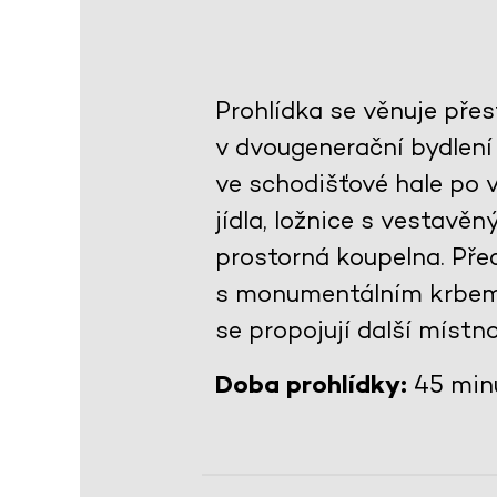
Prohlídka se věnuje pře
v dvougenerační bydlení
ve schodišťové hale po
jídla, ložnice s vestav
prostorná koupelna. Př
s monumentálním krbem 
se propojují další místno
Doba prohlídky:
45 min