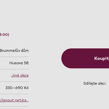
5:00)
Brummelův dům
Koupi
Husova 58
Jiné akce
Sdílejte akci:
330–690 Kč
://goout.net/cs…