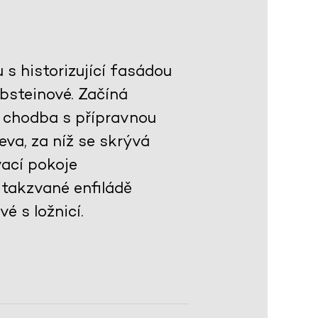
s historizující fasádou
bsteinové. Začíná
 chodba s přípravnou
va, za níž se skrývá
ací pokoje
takzvané enfiládě
é s ložnicí.