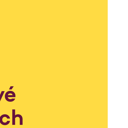
vé
ech