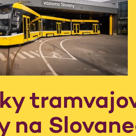
dky tramvajo
y na Slovan