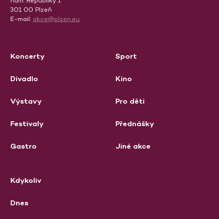
nám. Republiky 1
301 00 Plzeň
E-mail:
akce@plzen.eu
Koncerty
Sport
Divadlo
Kino
Výstavy
Pro děti
Festivaly
Přednášky
Gastro
Jiné akce
Kdykoliv
Dnes