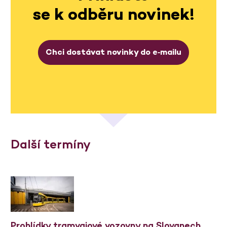
se k odběru novinek!
Chci dostávat novinky do e‑mailu
Další termíny
Prohlídky tramvajové vozovny na Slovanech