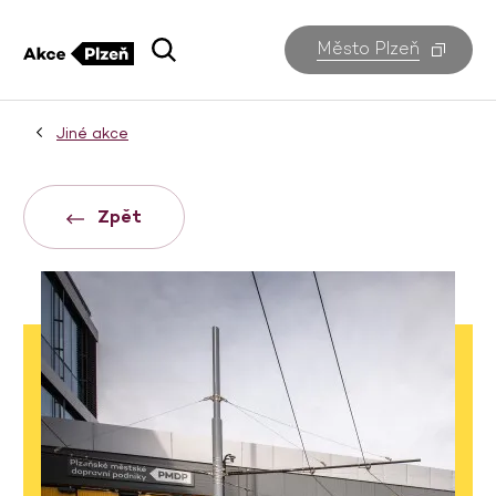
Město Plzeň
Jiné akce
Zpět