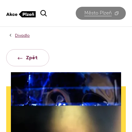
Město Plzeň
Divadlo
Zpět