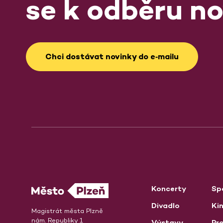
se k odběru no
Chci dostávat novinky do e‑mailu
Koncerty
Sp
Divadlo
Ki
Magistrát města Plzně
nám. Republiky 1
Výstavy
Pro