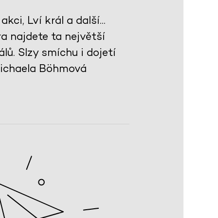
ci, Lví král a další...
a najdete ta největší
lů. Slzy smíchu i dojetí
 Michaela Böhmová