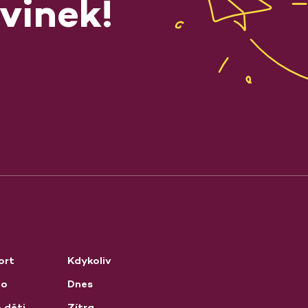
vinek!
ort
Kdykoliv
no
Dnes
 děti
Zítra