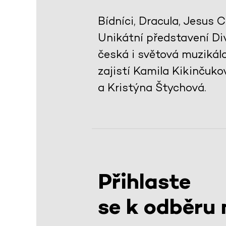
Bídníci, Dracula, Jesus Ch
Unikátní představení Di
česká i světová muzikálo
zajistí Kamila Kikinčuko
a Kristýna Štychová.
Přihlaste
se k odběru 