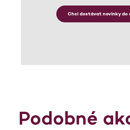
Chci dostávat novinky do 
Podobné ak