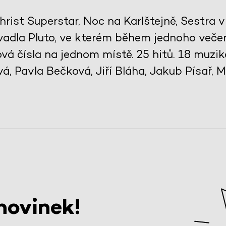
rist Superstar, Noc na Karlštejně, Sestra v ak
vadla Pluto, ve kterém během jednoho večer
vá čísla na jednom místě. 25 hitů. 18 muziká
vá, Pavla Bečková, Jiří Bláha, Jakub Písař,
novinek!