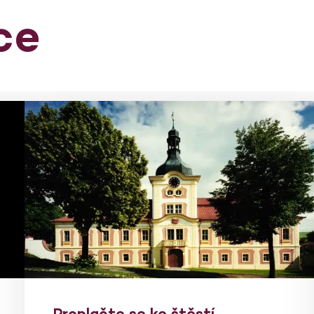
ce
Proplačte se ke štěstí