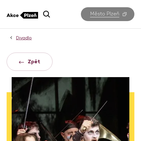
Město Plzeň
Divadlo
Zpět