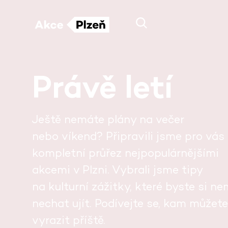
Právě letí
Ještě nemáte plány na večer
nebo víkend? Připravili jsme pro vás
kompletní průřez nejpopulárnějšími
akcemi v Plzni. Vybrali jsme tipy
na kulturní zážitky, které byste si ne
nechat ujít. Podívejte se, kam můžete
vyrazit příště.