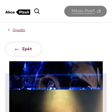
Město Plzeň
Divadlo
Zpět