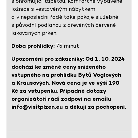
s ohromující tapetou, komfortně vybavené
ložnice s vestavěným nábytkem
a v neposlední řadě také pokoje služebné
s původní podlahou z dřevěných červeně
lakovaných prken.
Doba prohlídky:
75 minut
Upozornění pro zákazníky: Od 1. 10. 2024
dochází ke změně ceny sníženého
vstupného na prohlídku Bytů Voglových
a Krausových. Nová cena je ve výši 190
Kč za vstupenku. Případné dotazy
organizátoři rádi zodpoví na emailu
info@visitplzen.eu a děkují za pochopení.