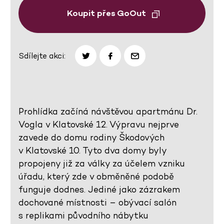
Koupit přes GoOut
Sdílejte akci:
Prohlídka začíná návštěvou apartmánu Dr.
Vogla v Klatovské 12. Výpravu nejprve
zavede do domu rodiny Škodových
v Klatovské 10. Tyto dva domy byly
propojeny již za války za účelem vzniku
úřadu, který zde v obměněné podobě
funguje dodnes. Jediné jako zázrakem
dochované místnosti – obývací salón
s replikami původního nábytku