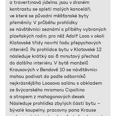
a travertinová jídelna, jsou v drsném
kontrastu se spletí malých kanceláří,
ve které se původní měšťanské byty
přeměnily. V průběhu prohlídky
se návštěvníci seznámí s příběhy vybraných
plzeňských rodin, pro něž Adolf Loos v okolí
Klatovské třídy navrhl řadu přepychových
interiérů. Po prohlídce bytu v Klatovské 12
následuje krátký asi 8 minutový přechod
do dalšího interiéru. V bytě manželů
Krausových v Bendově 10 se návštěvníci
mohou podívat do podle odborníků
nejkrásnějšího Loosova salónu s obkladem
ze švýcarského mramoru Cipollino
a stropem z mahagonových desek.
Následuje prohlídka zbylých částí bytu –
bývalé koupelny, pracovny pana Krause