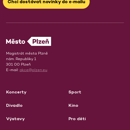
Chci dostávat novinky do e‑mailu
Magistrát města Plzně
nám. Republiky 1
301 00 Plzeň
E-mail:
akce@plzen.eu
Koncerty
Sport
Divadlo
Kino
Výstavy
Pro děti