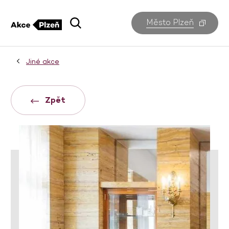
Město Plzeň
Jiné akce
Zpět