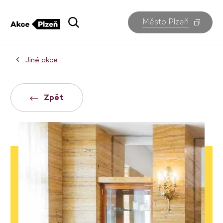
Město Plzeň
Jiné akce
Zpět