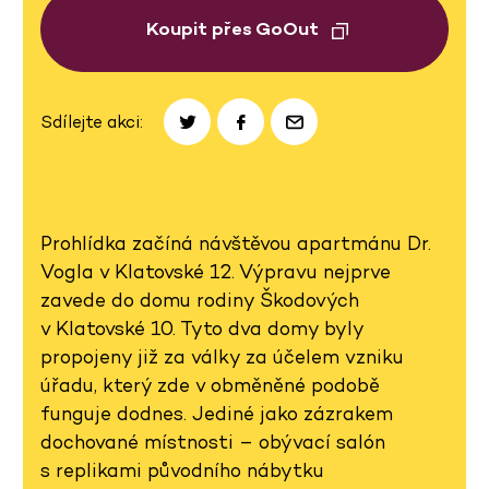
Koupit přes GoOut
Sdílejte akci:
Prohlídka začíná návštěvou apartmánu Dr.
Vogla v Klatovské 12. Výpravu nejprve
zavede do domu rodiny Škodových
v Klatovské 10. Tyto dva domy byly
propojeny již za války za účelem vzniku
úřadu, který zde v obměněné podobě
funguje dodnes. Jediné jako zázrakem
dochované místnosti – obývací salón
s replikami původního nábytku