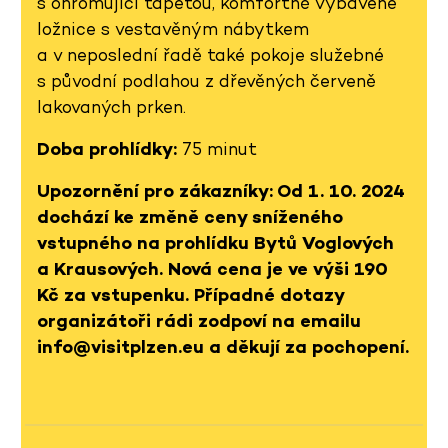
s ohromující tapetou, komfortně vybavené
ložnice s vestavěným nábytkem
a v neposlední řadě také pokoje služebné
s původní podlahou z dřevěných červeně
lakovaných prken.
Doba prohlídky:
75 minut
Upozornění pro zákazníky: Od 1. 10. 2024
dochází ke změně ceny sníženého
vstupného na prohlídku Bytů Voglových
a Krausových. Nová cena je ve výši 190
Kč za vstupenku. Případné dotazy
organizátoři rádi zodpoví na emailu
info@visitplzen.eu a děkují za pochopení.