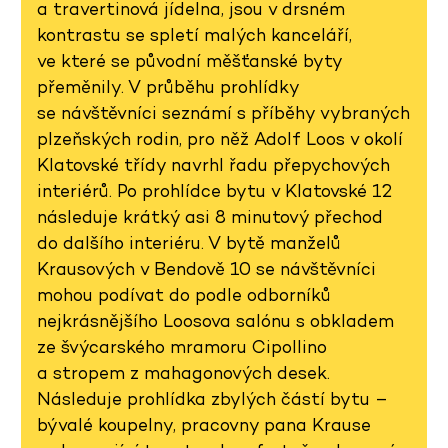
a travertinová jídelna, jsou v drsném
kontrastu se spletí malých kanceláří,
ve které se původní měšťanské byty
přeměnily. V průběhu prohlídky
se návštěvníci seznámí s příběhy vybraných
plzeňských rodin, pro něž Adolf Loos v okolí
Klatovské třídy navrhl řadu přepychových
interiérů. Po prohlídce bytu v Klatovské 12
následuje krátký asi 8 minutový přechod
do dalšího interiéru. V bytě manželů
Krausových v Bendově 10 se návštěvníci
mohou podívat do podle odborníků
nejkrásnějšího Loosova salónu s obkladem
ze švýcarského mramoru Cipollino
a stropem z mahagonových desek.
Následuje prohlídka zbylých částí bytu –
bývalé koupelny, pracovny pana Krause