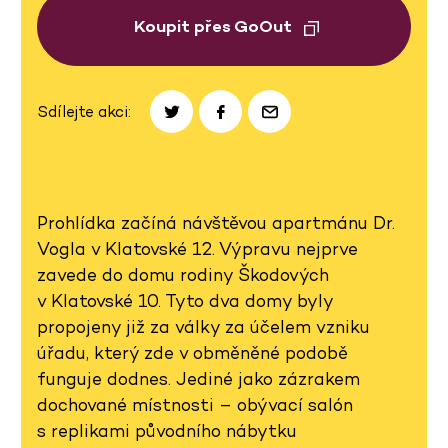
Koupit přes GoOut
Sdílejte akci:
Prohlídka začíná návštěvou apartmánu Dr.
Vogla v Klatovské 12. Výpravu nejprve
zavede do domu rodiny Škodových
v Klatovské 10. Tyto dva domy byly
propojeny již za války za účelem vzniku
úřadu, který zde v obměněné podobě
funguje dodnes. Jediné jako zázrakem
dochované místnosti – obývací salón
s replikami původního nábytku