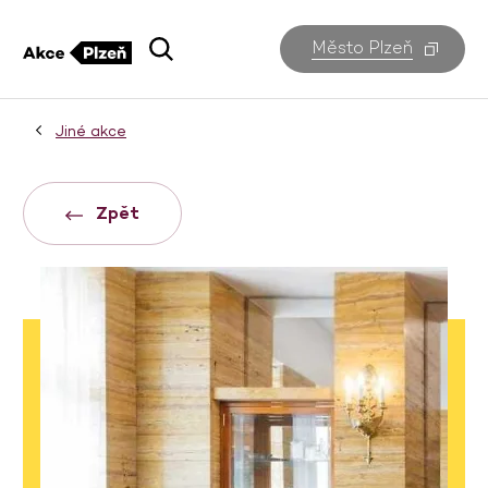
Město Plzeň
Jiné akce
Zpět