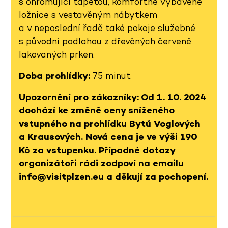
s ohromující tapetou, komfortně vybavené
ložnice s vestavěným nábytkem
a v neposlední řadě také pokoje služebné
s původní podlahou z dřevěných červeně
lakovaných prken.
Doba prohlídky:
75 minut
Upozornění pro zákazníky: Od 1. 10. 2024
dochází ke změně ceny sníženého
vstupného na prohlídku Bytů Voglových
a Krausových. Nová cena je ve výši 190
Kč za vstupenku. Případné dotazy
organizátoři rádi zodpoví na emailu
info@visitplzen.eu a děkují za pochopení.