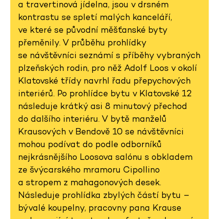
a travertinová jídelna, jsou v drsném
kontrastu se spletí malých kanceláří,
ve které se původní měšťanské byty
přeměnily. V průběhu prohlídky
se návštěvníci seznámí s příběhy vybraných
plzeňských rodin, pro něž Adolf Loos v okolí
Klatovské třídy navrhl řadu přepychových
interiérů. Po prohlídce bytu v Klatovské 12
následuje krátký asi 8 minutový přechod
do dalšího interiéru. V bytě manželů
Krausových v Bendově 10 se návštěvníci
mohou podívat do podle odborníků
nejkrásnějšího Loosova salónu s obkladem
ze švýcarského mramoru Cipollino
a stropem z mahagonových desek.
Následuje prohlídka zbylých částí bytu –
bývalé koupelny, pracovny pana Krause