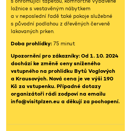
s ohromující tapetou, komfortně vybavené
ložnice s vestavěným nábytkem
a v neposlední řadě také pokoje služebné
s původní podlahou z dřevěných červeně
lakovaných prken.
Doba prohlídky:
75 minut
Upozornění pro zákazníky: Od 1. 10. 2024
dochází ke změně ceny sníženého
vstupného na prohlídku Bytů Voglových
a Krausových. Nová cena je ve výši 190
Kč za vstupenku. Případné dotazy
organizátoři rádi zodpoví na emailu
info@visitplzen.eu a děkují za pochopení.