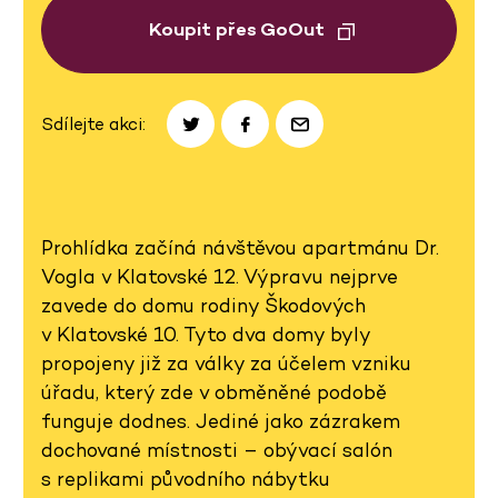
Koupit přes GoOut
Sdílejte akci:
Prohlídka začíná návštěvou apartmánu Dr.
Vogla v Klatovské 12. Výpravu nejprve
zavede do domu rodiny Škodových
v Klatovské 10. Tyto dva domy byly
propojeny již za války za účelem vzniku
úřadu, který zde v obměněné podobě
funguje dodnes. Jediné jako zázrakem
dochované místnosti – obývací salón
s replikami původního nábytku