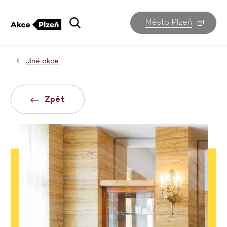
Město Plzeň
Jiné akce
Zpět