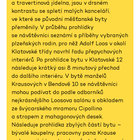
a travertinová jídelna, jsou v drsném
kontrastu se spletí malých kanceláří,
ve které se původní měšťanské byty
přeměnily. V průběhu prohlídky
se návštěvníci seznámí s příběhy vybraných
plzeňských rodin, pro něž Adolf Loos v okolí
Klatovské třídy navrhl řadu přepychových
interiérů. Po prohlídce bytu v Klatovské 12
následuje krátký asi 8 minutový přechod
do dalšího interiéru. V bytě manželů
Krausových v Bendově 10 se návštěvníci
mohou podívat do podle odborníků
nejkrásnějšího Loosova salónu s obkladem
ze švýcarského mramoru Cipollino
a stropem z mahagonových desek.
Následuje prohlídka zbylých částí bytu –
bývalé koupelny, pracovny pana Krause