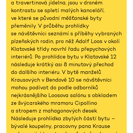
a travertinová jídelna, jsou v drsném
kontrastu se spletí malých kanceláří,
ve které se původní měšťanské byty
přeměnily. V průběhu prohlídky
se návštěvníci seznámí s příběhy vybraných
plzeňských rodin, pro něž Adolf Loos v okolí
Klatovské třídy navrhl řadu přepychových
interiérů. Po prohlídce bytu v Klatovské 12
následuje krátký asi 8 minutový přechod
do dalšího interiéru. V bytě manželů
Krausových v Bendově 10 se návštěvníci
mohou podívat do podle odborníků
nejkrásnějšího Loosova salónu s obkladem
ze švýcarského mramoru Cipollino
a stropem z mahagonových desek.
Následuje prohlídka zbylých částí bytu –
bývalé koupelny, pracovny pana Krause