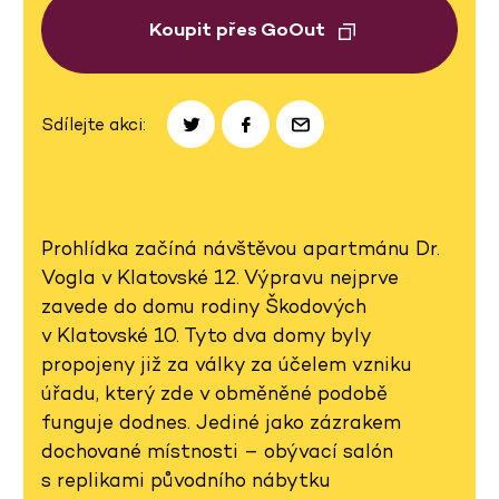
Koupit přes GoOut
Sdílejte akci:
Prohlídka začíná návštěvou apartmánu Dr.
Vogla v Klatovské 12. Výpravu nejprve
zavede do domu rodiny Škodových
v Klatovské 10. Tyto dva domy byly
propojeny již za války za účelem vzniku
úřadu, který zde v obměněné podobě
funguje dodnes. Jediné jako zázrakem
dochované místnosti – obývací salón
s replikami původního nábytku