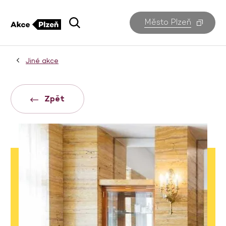
Město Plzeň
Jiné akce
Zpět