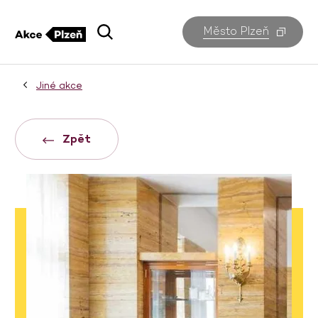
Město Plzeň
Jiné akce
Zpět