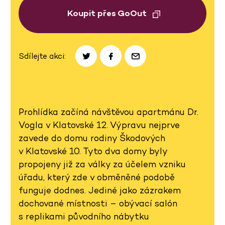
Koupit přes GoOut
Sdílejte akci:
Prohlídka začíná návštěvou apartmánu Dr.
Vogla v Klatovské 12. Výpravu nejprve
zavede do domu rodiny Škodových
v Klatovské 10. Tyto dva domy byly
propojeny již za války za účelem vzniku
úřadu, který zde v obměněné podobě
funguje dodnes. Jediné jako zázrakem
dochované místnosti – obývací salón
s replikami původního nábytku