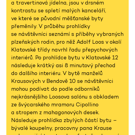
a travertinová jídelna, jsou v drsném
kontrastu se spletí malých kanceláří,
ve které se původní měšťanské byty
přeměnily. V průběhu prohlídky
se návštěvníci seznámí s příběhy vybraných
plzeňských rodin, pro něž Adolf Loos v okolí
Klatovské třídy navrhl řadu přepychových
interiérů. Po prohlídce bytu v Klatovské 12
následuje krátký asi 8 minutový přechod
do dalšího interiéru. V bytě manželů
Krausových v Bendově 10 se návštěvníci
mohou podívat do podle odborníků
nejkrásnějšího Loosova salónu s obkladem
ze švýcarského mramoru Cipollino
a stropem z mahagonových desek.
Následuje prohlídka zbylých částí bytu –
bývalé koupelny, pracovny pana Krause