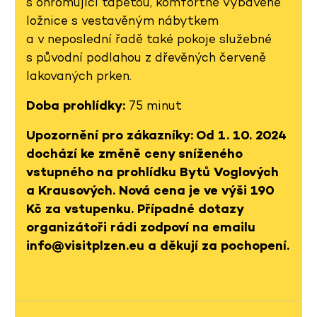
s ohromující tapetou, komfortně vybavené
ložnice s vestavěným nábytkem
a v neposlední řadě také pokoje služebné
s původní podlahou z dřevěných červeně
lakovaných prken.
Doba prohlídky:
75 minut
Upozornění pro zákazníky: Od 1. 10. 2024
dochází ke změně ceny sníženého
vstupného na prohlídku Bytů Voglových
a Krausových. Nová cena je ve výši 190
Kč za vstupenku. Případné dotazy
organizátoři rádi zodpoví na emailu
info@visitplzen.eu a děkují za pochopení.