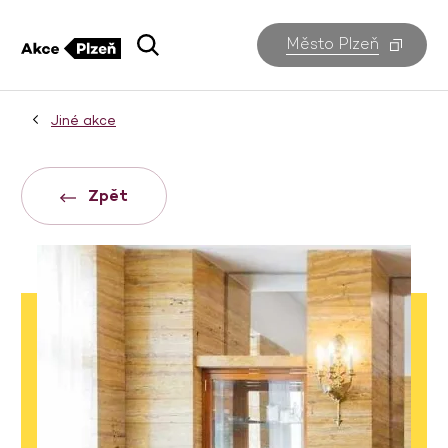
Město Plzeň
Jiné akce
Zpět