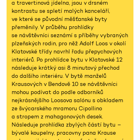
a travertinová jídelna, jsou v drsném
kontrastu se spletí malých kanceláří,
ve které se původní měšťanské byty
přeměnily. V průběhu prohlídky
se návštěvníci seznámí s příběhy vybraných
plzeňských rodin, pro něž Adolf Loos v okolí
Klatovské třídy navrhl řadu přepychových
interiérů. Po prohlídce bytu v Klatovské 12
následuje krátký asi 8 minutový přechod
do dalšího interiéru. V bytě manželů
Krausových v Bendově 10 se návštěvníci
mohou podívat do podle odborníků
nejkrásnějšího Loosova salónu s obkladem
ze švýcarského mramoru Cipollino
a stropem z mahagonových desek.
Následuje prohlídka zbylých částí bytu –
bývalé koupelny, pracovny pana Krause