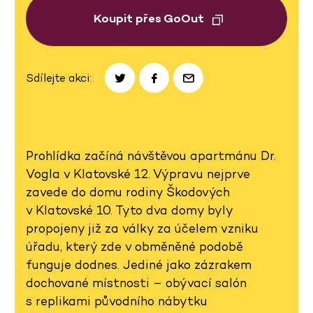
Koupit přes GoOut
Sdílejte akci:
Prohlídka začíná návštěvou apartmánu Dr.
Vogla v Klatovské 12. Výpravu nejprve
zavede do domu rodiny Škodových
v Klatovské 10. Tyto dva domy byly
propojeny již za války za účelem vzniku
úřadu, který zde v obměněné podobě
funguje dodnes. Jediné jako zázrakem
dochované místnosti – obývací salón
s replikami původního nábytku