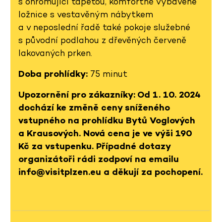
s ohromující tapetou, komfortně vybavené
ložnice s vestavěným nábytkem
a v neposlední řadě také pokoje služebné
s původní podlahou z dřevěných červeně
lakovaných prken.
Doba prohlídky:
75 minut
Upozornění pro zákazníky: Od 1. 10. 2024
dochází ke změně ceny sníženého
vstupného na prohlídku Bytů Voglových
a Krausových. Nová cena je ve výši 190
Kč za vstupenku. Případné dotazy
organizátoři rádi zodpoví na emailu
info@visitplzen.eu a děkují za pochopení.