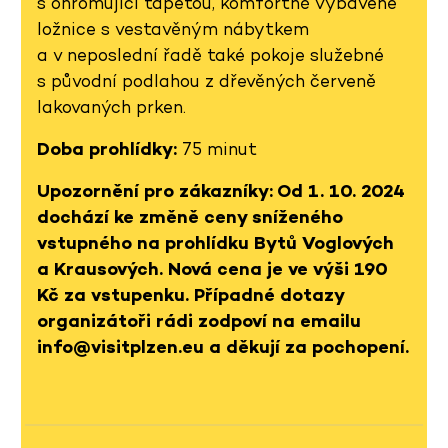
s ohromující tapetou, komfortně vybavené
ložnice s vestavěným nábytkem
a v neposlední řadě také pokoje služebné
s původní podlahou z dřevěných červeně
lakovaných prken.
Doba prohlídky:
75 minut
Upozornění pro zákazníky: Od 1. 10. 2024
dochází ke změně ceny sníženého
vstupného na prohlídku Bytů Voglových
a Krausových. Nová cena je ve výši 190
Kč za vstupenku. Případné dotazy
organizátoři rádi zodpoví na emailu
info@visitplzen.eu a děkují za pochopení.