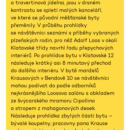
a travertinová jídelna, jsou v drsném
kontrastu se spletí malých kanceláří,
ve které se původní měšťanské byty
přeměnily. V průběhu prohlídky
se návštěvníci seznámí s příběhy vybraných
plzeňských rodin, pro něž Adolf Loos v okolí
Klatovské třídy navrhl řadu přepychových
interiérů. Po prohlídce bytu v Klatovské 12
následuje krátký asi 8 minutový přechod
do dalšího interiéru. V bytě manželů
Krausových v Bendově 10 se návštěvníci
mohou podívat do podle odborníků
nejkrásnějšího Loosova salónu s obkladem
ze švýcarského mramoru Cipollino
a stropem z mahagonových desek.
Následuje prohlídka zbylých částí bytu –
bývalé koupelny, pracovny pana Krause