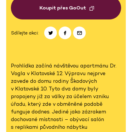
Koupit přes GoOut
Sdílejte akci:
Prohlídka začíná návštěvou apartmánu Dr.
Vogla v Klatovské 12. Výpravu nejprve
zavede do domu rodiny Škodových
v Klatovské 10. Tyto dva domy byly
propojeny již za války za účelem vzniku
úřadu, který zde v obměněné podobě
funguje dodnes. Jediné jako zázrakem
dochované místnosti – obývací salón
s replikami původního nábytku