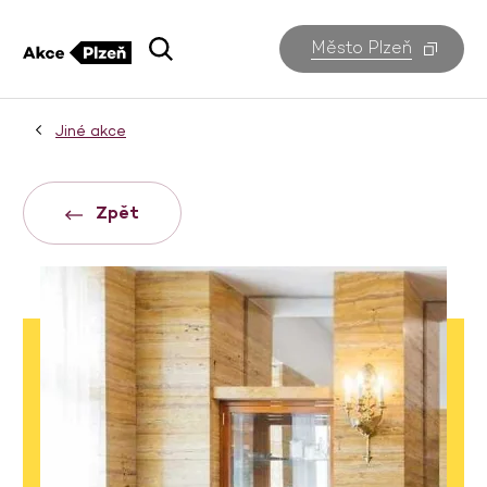
Město Plzeň
Jiné akce
Zpět