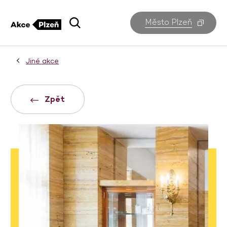
Město Plzeň
Jiné akce
Zpět