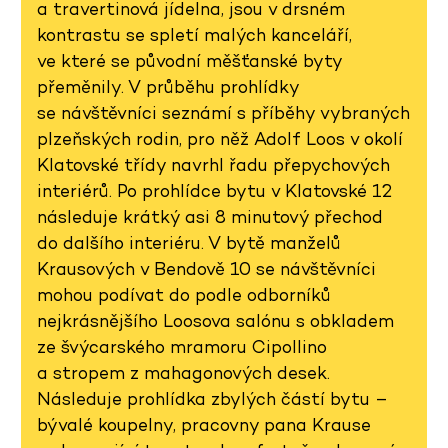
a travertinová jídelna, jsou v drsném
kontrastu se spletí malých kanceláří,
ve které se původní měšťanské byty
přeměnily. V průběhu prohlídky
se návštěvníci seznámí s příběhy vybraných
plzeňských rodin, pro něž Adolf Loos v okolí
Klatovské třídy navrhl řadu přepychových
interiérů. Po prohlídce bytu v Klatovské 12
následuje krátký asi 8 minutový přechod
do dalšího interiéru. V bytě manželů
Krausových v Bendově 10 se návštěvníci
mohou podívat do podle odborníků
nejkrásnějšího Loosova salónu s obkladem
ze švýcarského mramoru Cipollino
a stropem z mahagonových desek.
Následuje prohlídka zbylých částí bytu –
bývalé koupelny, pracovny pana Krause