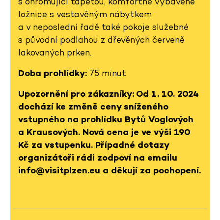
s ohromující tapetou, komfortně vybavené
ložnice s vestavěným nábytkem
a v neposlední řadě také pokoje služebné
s původní podlahou z dřevěných červeně
lakovaných prken.
Doba prohlídky:
75 minut
Upozornění pro zákazníky: Od 1. 10. 2024
dochází ke změně ceny sníženého
vstupného na prohlídku Bytů Voglových
a Krausových. Nová cena je ve výši 190
Kč za vstupenku. Případné dotazy
organizátoři rádi zodpoví na emailu
info@visitplzen.eu a děkují za pochopení.