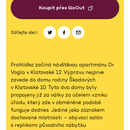
Koupit přes GoOut
Sdílejte akci:
Prohlídka začíná návštěvou apartmánu Dr.
Vogla v Klatovské 12. Výpravu nejprve
zavede do domu rodiny Škodových
v Klatovské 10. Tyto dva domy byly
propojeny již za války za účelem vzniku
úřadu, který zde v obměněné podobě
funguje dodnes. Jediné jako zázrakem
dochované místnosti – obývací salón
s replikami původního nábytku