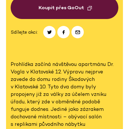
Koupit přes GoOut
Sdílejte akci:
Prohlídka začíná návštěvou apartmánu Dr.
Vogla v Klatovské 12. Výpravu nejprve
zavede do domu rodiny Škodových
v Klatovské 10. Tyto dva domy byly
propojeny již za války za účelem vzniku
úřadu, který zde v obměněné podobě
funguje dodnes. Jediné jako zázrakem
dochované místnosti – obývací salón
s replikami původního nábytku