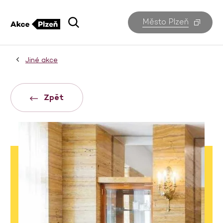
Město Plzeň
Jiné akce
Zpět