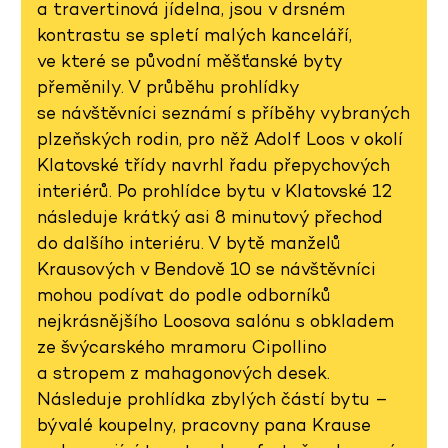
a travertinová jídelna, jsou v drsném
kontrastu se spletí malých kanceláří,
ve které se původní měšťanské byty
přeměnily. V průběhu prohlídky
se návštěvníci seznámí s příběhy vybraných
plzeňských rodin, pro něž Adolf Loos v okolí
Klatovské třídy navrhl řadu přepychových
interiérů. Po prohlídce bytu v Klatovské 12
následuje krátký asi 8 minutový přechod
do dalšího interiéru. V bytě manželů
Krausových v Bendově 10 se návštěvníci
mohou podívat do podle odborníků
nejkrásnějšího Loosova salónu s obkladem
ze švýcarského mramoru Cipollino
a stropem z mahagonových desek.
Následuje prohlídka zbylých částí bytu –
bývalé koupelny, pracovny pana Krause