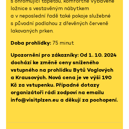
s ohromující tapetou, komfortně vybavené
ložnice s vestavěným nábytkem
a v neposlední řadě také pokoje služebné
s původní podlahou z dřevěných červeně
lakovaných prken.
Doba prohlídky:
75 minut
Upozornění pro zákazníky: Od 1. 10. 2024
dochází ke změně ceny sníženého
vstupného na prohlídku Bytů Voglových
a Krausových. Nová cena je ve výši 190
Kč za vstupenku. Případné dotazy
organizátoři rádi zodpoví na emailu
info@visitplzen.eu a děkují za pochopení.