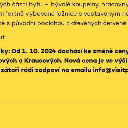
lých částí bytu – bývalé koupelny, pracovn
komfortně vybavené ložnice s vestavěným n
né s původní podlahou z dřevěných červeně
ut
ky: Od 1. 10. 2024 dochází ke změně cen
ových a Krausových. Nová cena je ve výši
zátoři rádi zodpoví na emailu info@visitp