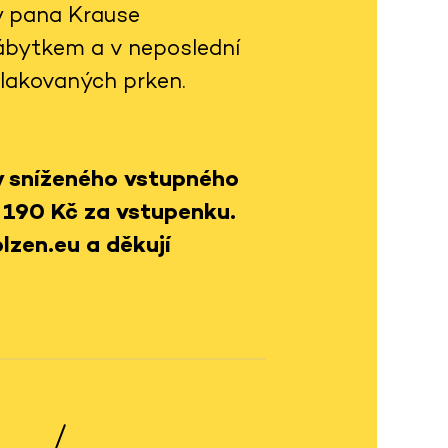
y pana Krause
ábytkem a v neposlední
 lakovaných prken.
y sníženého vstupného
 190 Kč za vstupenku.
lzen.eu a děkují