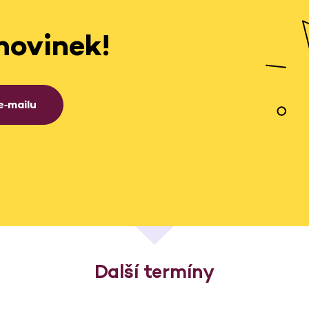
novinek!
e‑mailu
Další termíny