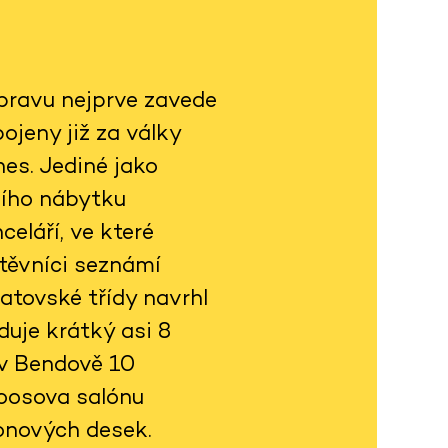
ýpravu nejprve zavede
jeny již za války
es. Jediné jako
ního nábytku
celáří, ve které
těvníci seznámí
atovské třídy navrhl
duje krátký asi 8
 v Bendově 10
Loosova salónu
onových desek.