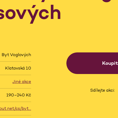
sových
Byt Voglových
Koupi
Klatovská 10
Jiné akce
Sdílejte akci:
190–240 Kč
out.net/cs/byt…