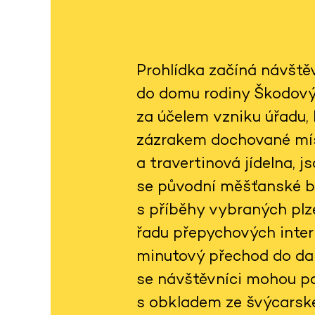
Prohlídka začíná návště
do domu rodiny Škodovýc
za účelem vzniku úřadu,
zázrakem dochované mís
a travertinová jídelna, 
se původní měšťanské by
s příběhy vybraných plze
řadu přepychových interi
minutový přechod do dal
se návštěvníci mohou po
s obkladem ze švýcarsk