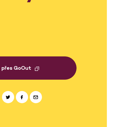
t přes GoOut