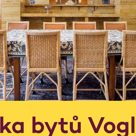
dka bytů Vog