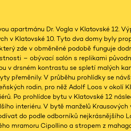
vou apartmánu Dr. Vogla v Klatovské 12. V
h v Klatovské 10. Tyto dva domy byly propo
 který zde v obměněné podobě funguje dodn
tnosti – obývací salón s replikami původ
jsou v drsném kontrastu se spletí malých kan
ty přeměnily. V průběhu prohlídky se návš
ňských rodin, pro něž Adolf Loos v okolí Kl
érů. Po prohlídce bytu v Klatovské 12 násle
šího interiéru. V bytě manželů Krausových
dívat do podle odborníků nejkrásnějšího 
ého mramoru Cipollino a stropem z mahag