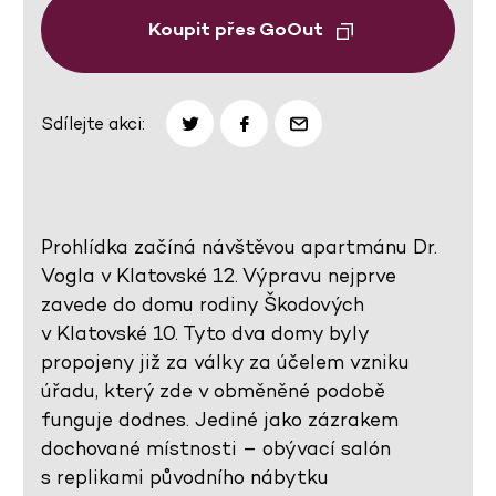
Koupit přes GoOut
Sdílejte akci:
Prohlídka začíná návštěvou apartmánu Dr.
Vogla v Klatovské 12. Výpravu nejprve
zavede do domu rodiny Škodových
v Klatovské 10. Tyto dva domy byly
propojeny již za války za účelem vzniku
úřadu, který zde v obměněné podobě
funguje dodnes. Jediné jako zázrakem
dochované místnosti – obývací salón
s replikami původního nábytku