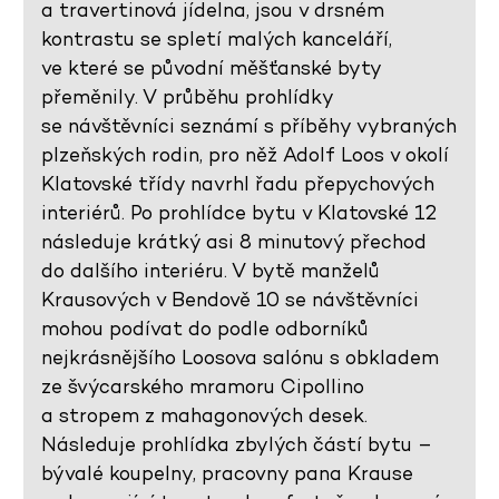
a travertinová jídelna, jsou v drsném
kontrastu se spletí malých kanceláří,
ve které se původní měšťanské byty
přeměnily. V průběhu prohlídky
se návštěvníci seznámí s příběhy vybraných
plzeňských rodin, pro něž Adolf Loos v okolí
Klatovské třídy navrhl řadu přepychových
interiérů. Po prohlídce bytu v Klatovské 12
následuje krátký asi 8 minutový přechod
do dalšího interiéru. V bytě manželů
Krausových v Bendově 10 se návštěvníci
mohou podívat do podle odborníků
nejkrásnějšího Loosova salónu s obkladem
ze švýcarského mramoru Cipollino
a stropem z mahagonových desek.
Následuje prohlídka zbylých částí bytu –
bývalé koupelny, pracovny pana Krause