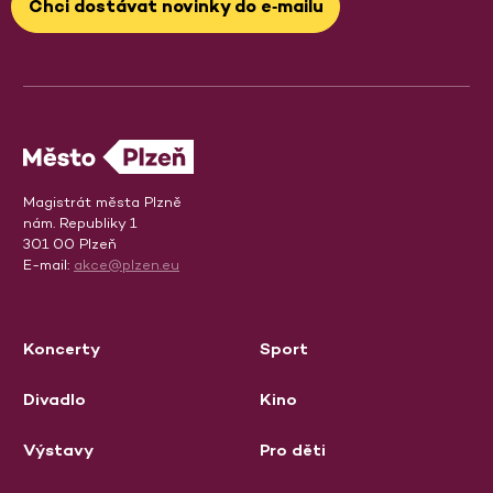
Chci dostávat novinky do e‑mailu
Magistrát města Plzně
nám. Republiky 1
301 00 Plzeň
E-mail:
akce@plzen.eu
Koncerty
Sport
Divadlo
Kino
Výstavy
Pro děti