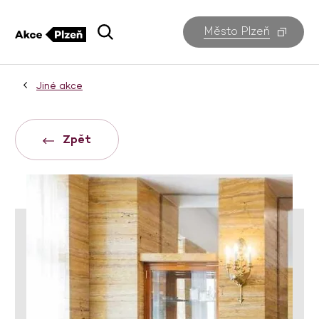
Město Plzeň
Jiné akce
Zpět