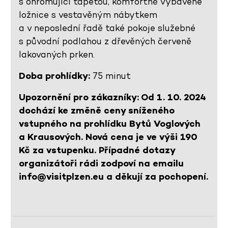
s ohromující tapetou, komfortně vybavené
ložnice s vestavěným nábytkem
a v neposlední řadě také pokoje služebné
s původní podlahou z dřevěných červeně
lakovaných prken.
Doba prohlídky:
75 minut
Upozornění pro zákazníky: Od 1. 10. 2024
dochází ke změně ceny sníženého
vstupného na prohlídku Bytů Voglových
a Krausových. Nová cena je ve výši 190
Kč za vstupenku. Případné dotazy
organizátoři rádi zodpoví na emailu
info@visitplzen.eu a děkují za pochopení.