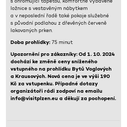
s ohromující tapetou, komfortně vybavené
ložnice s vestavěným nábytkem
a v neposlední řadě také pokoje služebné
s původní podlahou z dřevěných červeně
lakovaných prken.
Doba prohlídky:
75 minut
Upozornění pro zákazníky: Od 1. 10. 2024
dochází ke změně ceny sníženého
vstupného na prohlídku Bytů Voglových
a Krausových. Nová cena je ve výši 190
Kč za vstupenku. Případné dotazy
organizátoři rádi zodpoví na emailu
info@visitplzen.eu a děkují za pochopení.