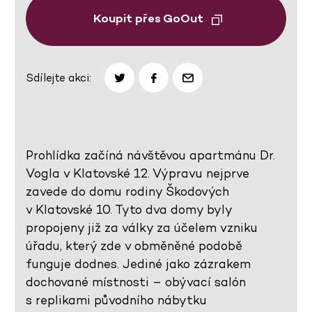
Koupit přes GoOut
Sdílejte akci:
Prohlídka začíná návštěvou apartmánu Dr.
Vogla v Klatovské 12. Výpravu nejprve
zavede do domu rodiny Škodových
v Klatovské 10. Tyto dva domy byly
propojeny již za války za účelem vzniku
úřadu, který zde v obměněné podobě
funguje dodnes. Jediné jako zázrakem
dochované místnosti – obývací salón
s replikami původního nábytku