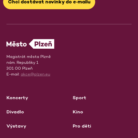
Chci dostávat novinky do e‑mailu
Magistrát města Plzně
nám. Republiky 1
301 00 Plzeň
E-mail:
akce@plzen.eu
Koncerty
Sport
Divadlo
Kino
Výstavy
Pro děti