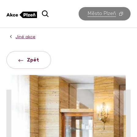
Město Plzeň
Jiné akce
Zpět