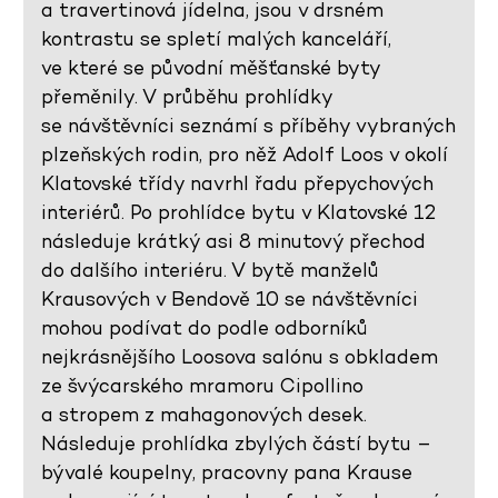
a travertinová jídelna, jsou v drsném
kontrastu se spletí malých kanceláří,
ve které se původní měšťanské byty
přeměnily. V průběhu prohlídky
se návštěvníci seznámí s příběhy vybraných
plzeňských rodin, pro něž Adolf Loos v okolí
Klatovské třídy navrhl řadu přepychových
interiérů. Po prohlídce bytu v Klatovské 12
následuje krátký asi 8 minutový přechod
do dalšího interiéru. V bytě manželů
Krausových v Bendově 10 se návštěvníci
mohou podívat do podle odborníků
nejkrásnějšího Loosova salónu s obkladem
ze švýcarského mramoru Cipollino
a stropem z mahagonových desek.
Následuje prohlídka zbylých částí bytu –
bývalé koupelny, pracovny pana Krause