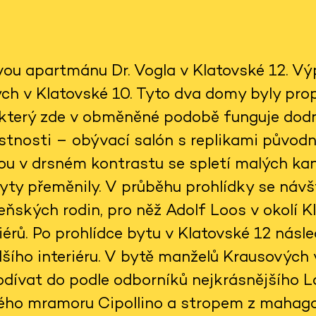
vou apartmánu Dr. Vogla v Klatovské 12. V
h v Klatovské 10. Tyto dva domy byly propo
 který zde v obměněné podobě funguje dodn
tnosti – obývací salón s replikami původ
jsou v drsném kontrastu se spletí malých kan
ty přeměnily. V průběhu prohlídky se návš
ňských rodin, pro něž Adolf Loos v okolí Kl
érů. Po prohlídce bytu v Klatovské 12 násle
šího interiéru. V bytě manželů Krausových
dívat do podle odborníků nejkrásnějšího 
ého mramoru Cipollino a stropem z mahag