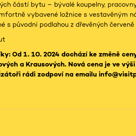
lých částí bytu – bývalé koupelny, pracovn
komfortně vybavené ložnice s vestavěným n
né s původní podlahou z dřevěných červeně
ut
ky: Od 1. 10. 2024 dochází ke změně cen
ových a Krausových. Nová cena je ve výši
zátoři rádi zodpoví na emailu info@visitp