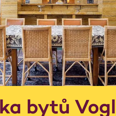
dka bytů Vog