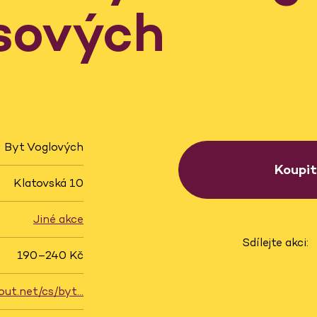
sových
Byt Voglových
Koupi
Klatovská 10
Jiné akce
Sdílejte akci:
190–240 Kč
out.net/cs/byt…