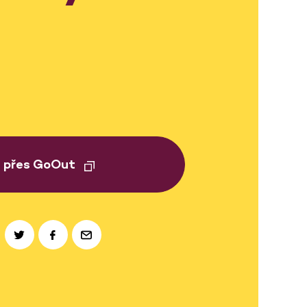
t přes GoOut