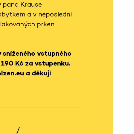
y pana Krause
ábytkem a v neposlední
 lakovaných prken.
y sníženého vstupného
 190 Kč za vstupenku.
lzen.eu a děkují