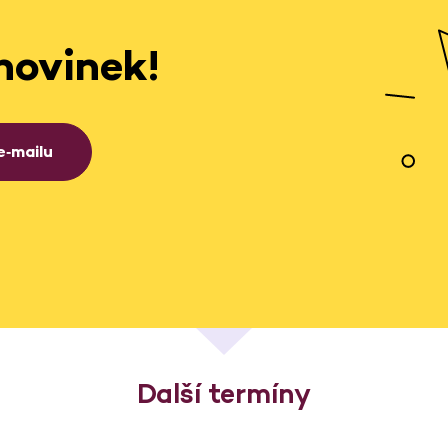
novinek!
e‑mailu
Další termíny