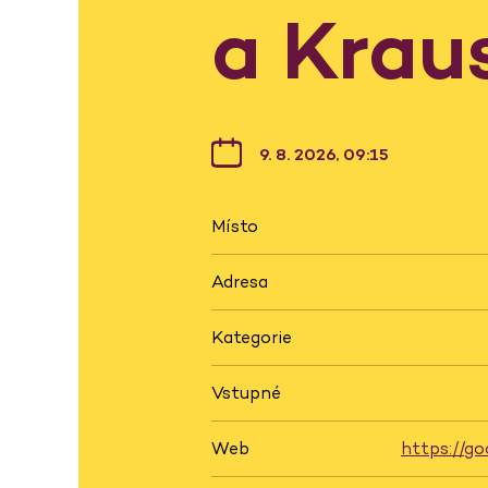
a Krau
9. 8. 2026, 09:15
Místo
Adresa
Kategorie
Vstupné
Web
https://go