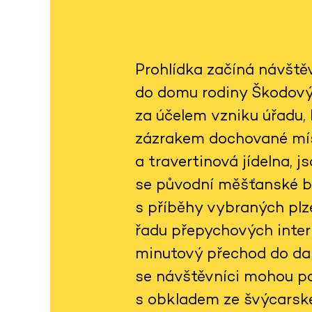
Prohlídka začíná návště
do domu rodiny Škodovýc
za účelem vzniku úřadu,
zázrakem dochované mís
a travertinová jídelna, 
se původní měšťanské by
s příběhy vybraných plze
řadu přepychových interi
minutový přechod do dal
se návštěvníci mohou po
s obkladem ze švýcarsk