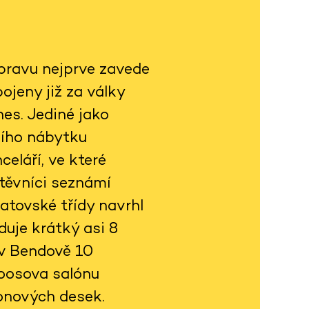
ýpravu nejprve zavede
jeny již za války
es. Jediné jako
ního nábytku
celáří, ve které
těvníci seznámí
atovské třídy navrhl
duje krátký asi 8
 v Bendově 10
Loosova salónu
onových desek.