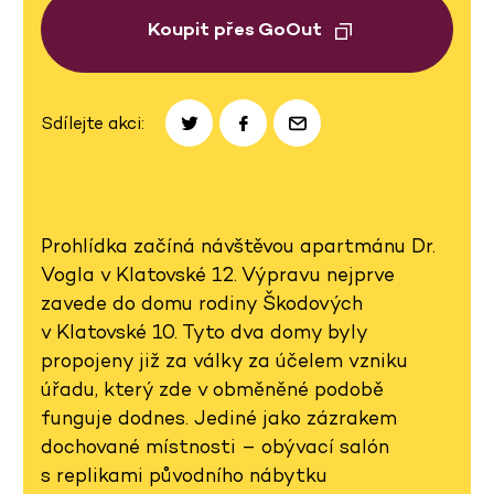
Koupit přes GoOut
Sdílejte akci:
Prohlídka začíná návštěvou apartmánu Dr.
Vogla v Klatovské 12. Výpravu nejprve
zavede do domu rodiny Škodových
v Klatovské 10. Tyto dva domy byly
propojeny již za války za účelem vzniku
úřadu, který zde v obměněné podobě
funguje dodnes. Jediné jako zázrakem
dochované místnosti – obývací salón
s replikami původního nábytku