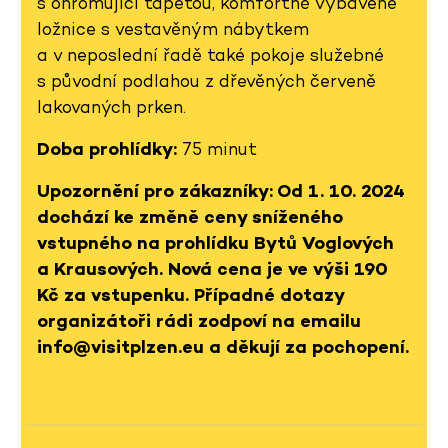
s ohromující tapetou, komfortně vybavené
ložnice s vestavěným nábytkem
a v neposlední řadě také pokoje služebné
s původní podlahou z dřevěných červeně
lakovaných prken.
Doba prohlídky:
75 minut
Upozornění pro zákazníky: Od 1. 10. 2024
dochází ke změně ceny sníženého
vstupného na prohlídku Bytů Voglových
a Krausových. Nová cena je ve výši 190
Kč za vstupenku. Případné dotazy
organizátoři rádi zodpoví na emailu
info@visitplzen.eu a děkují za pochopení.