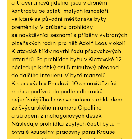
a travertinová jídelna, jsou v drsném
kontrastu se spletí malých kanceláří,
ve které se původní měšťanské byty
přeměnily. V průběhu prohlídky
se návštěvníci seznámí s příběhy vybraných
plzeňských rodin, pro něž Adolf Loos v okolí
Klatovské třídy navrhl řadu přepychových
interiérů. Po prohlídce bytu v Klatovské 12
následuje krátký asi 8 minutový přechod
do dalšího interiéru. V bytě manželů
Krausových v Bendově 10 se návštěvníci
mohou podívat do podle odborníků
nejkrásnějšího Loosova salónu s obkladem
ze švýcarského mramoru Cipollino
a stropem z mahagonových desek.
Následuje prohlídka zbylých částí bytu –
bývalé koupelny, pracovny pana Krause