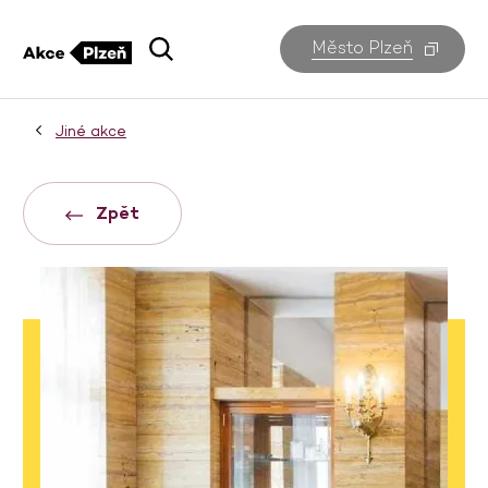
Město Plzeň
Jiné akce
Zpět