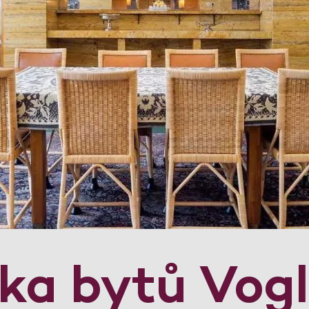
dka bytů Vog