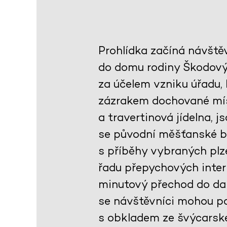
Prohlídka začíná návště
do domu rodiny Škodovýc
za účelem vzniku úřadu,
zázrakem dochované mís
a travertinová jídelna, 
se původní měšťanské by
s příběhy vybraných plze
řadu přepychových interi
minutový přechod do dal
se návštěvníci mohou po
s obkladem ze švýcarsk