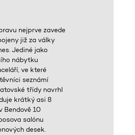
ýpravu nejprve zavede
jeny již za války
es. Jediné jako
ního nábytku
celáří, ve které
těvníci seznámí
atovské třídy navrhl
duje krátký asi 8
 v Bendově 10
Loosova salónu
onových desek.