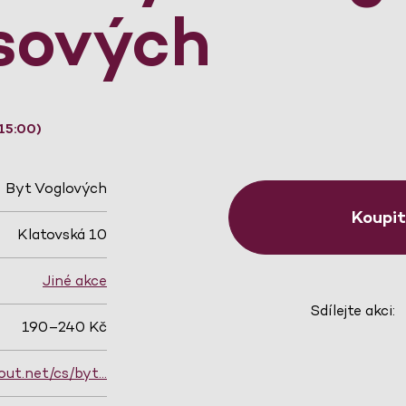
sových
15:00)
Byt Voglových
Koupi
Klatovská 10
Jiné akce
Sdílejte akci:
190–240 Kč
out.net/cs/byt…