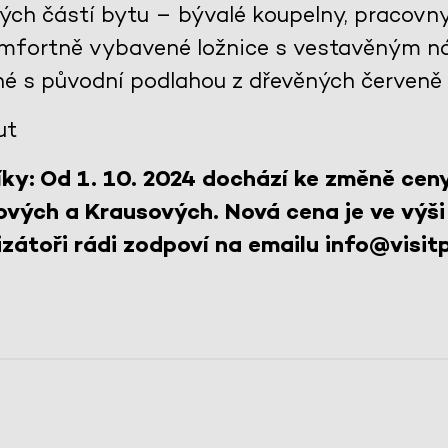
lých částí bytu – bývalé koupelny, pracovn
komfortně vybavené ložnice s vestavěným n
né s původní podlahou z dřevěných červeně
ut
ky: Od 1. 10. 2024 dochází ke změně cen
ových a Krausových. Nová cena je ve výši
zátoři rádi zodpoví na emailu info@visitp