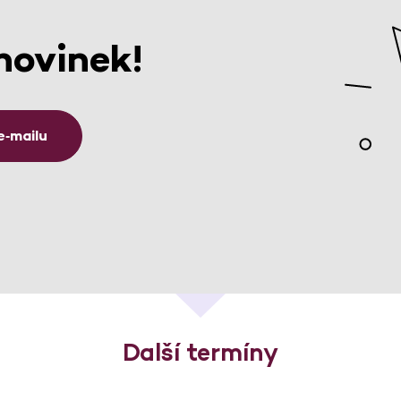
novinek!
e‑mailu
Další termíny