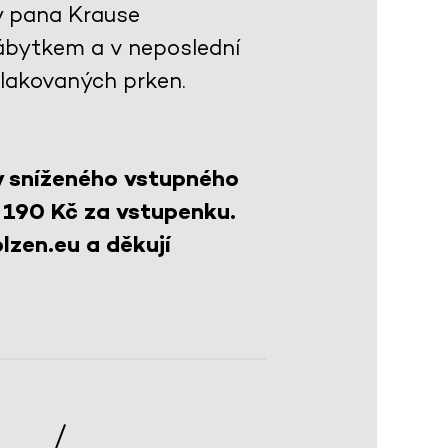
y pana Krause
ábytkem a v neposlední
 lakovaných prken.
y sníženého vstupného
 190 Kč za vstupenku.
lzen.eu a děkují