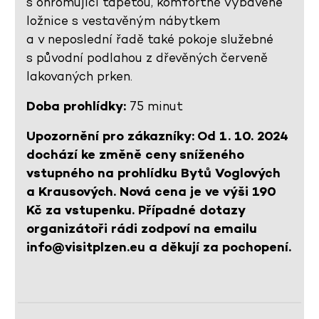
s ohromující tapetou, komfortně vybavené
ložnice s vestavěným nábytkem
a v neposlední řadě také pokoje služebné
s původní podlahou z dřevěných červeně
lakovaných prken.
Doba prohlídky:
75 minut
Upozornění pro zákazníky: Od 1. 10. 2024
dochází ke změně ceny sníženého
vstupného na prohlídku Bytů Voglových
a Krausových. Nová cena je ve výši 190
Kč za vstupenku. Případné dotazy
organizátoři rádi zodpoví na emailu
info@visitplzen.eu a děkují za pochopení.