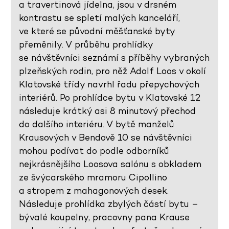
a travertinová jídelna, jsou v drsném
kontrastu se spletí malých kanceláří,
ve které se původní měšťanské byty
přeměnily. V průběhu prohlídky
se návštěvníci seznámí s příběhy vybraných
plzeňských rodin, pro něž Adolf Loos v okolí
Klatovské třídy navrhl řadu přepychových
interiérů. Po prohlídce bytu v Klatovské 12
následuje krátký asi 8 minutový přechod
do dalšího interiéru. V bytě manželů
Krausových v Bendově 10 se návštěvníci
mohou podívat do podle odborníků
nejkrásnějšího Loosova salónu s obkladem
ze švýcarského mramoru Cipollino
a stropem z mahagonových desek.
Následuje prohlídka zbylých částí bytu –
bývalé koupelny, pracovny pana Krause