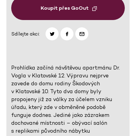
Koupit přes GoOut
Sdílejte akci:
Prohlídka začíná návštěvou apartmánu Dr.
Vogla v Klatovské 12. Výpravu nejprve
zavede do domu rodiny Škodových
v Klatovské 10. Tyto dva domy byly
propojeny již za války za účelem vzniku
úřadu, který zde v obměněné podobě
funguje dodnes. Jediné jako zázrakem
dochované místnosti – obývací salón
s replikami původního nábytku