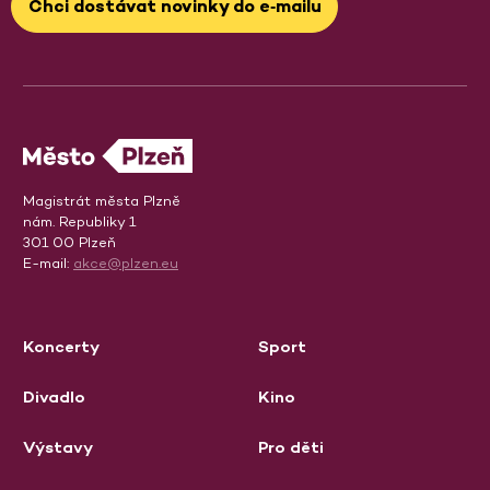
Chci dostávat novinky do e‑mailu
Magistrát města Plzně
nám. Republiky 1
301 00 Plzeň
E-mail:
akce@plzen.eu
Koncerty
Sport
Divadlo
Kino
Výstavy
Pro děti