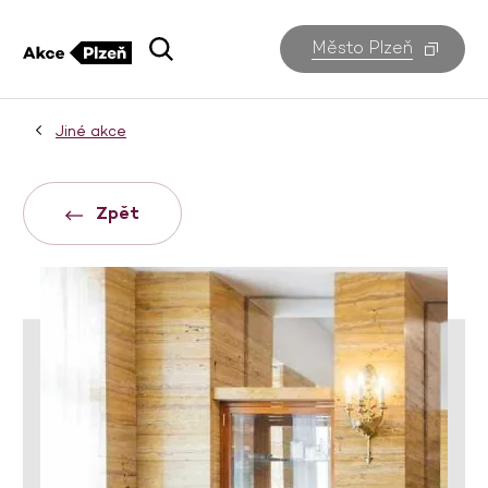
Město Plzeň
Jiné akce
Zpět