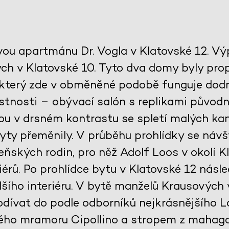
vou apartmánu Dr. Vogla v Klatovské 12. V
h v Klatovské 10. Tyto dva domy byly propo
 který zde v obměněné podobě funguje dodn
tnosti – obývací salón s replikami původ
jsou v drsném kontrastu se spletí malých kan
ty přeměnily. V průběhu prohlídky se návš
ňských rodin, pro něž Adolf Loos v okolí Kl
érů. Po prohlídce bytu v Klatovské 12 násle
šího interiéru. V bytě manželů Krausových
dívat do podle odborníků nejkrásnějšího 
ého mramoru Cipollino a stropem z mahag