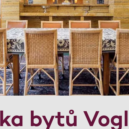
dka bytů Vog