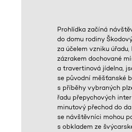
Prohlídka začíná návště
do domu rodiny Škodovýc
za účelem vzniku úřadu,
zázrakem dochované mís
a travertinová jídelna, 
se původní měšťanské by
s příběhy vybraných plze
řadu přepychových interi
minutový přechod do dal
se návštěvníci mohou po
s obkladem ze švýcarsk