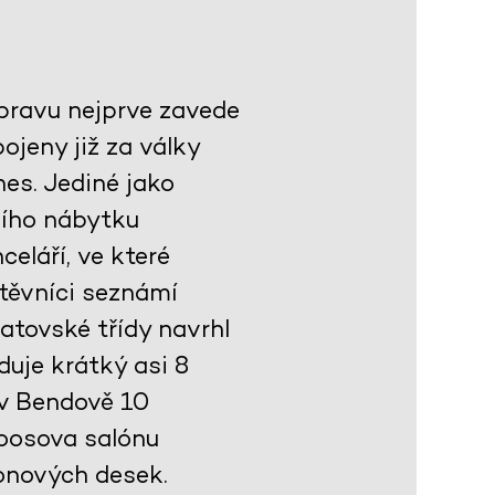
ýpravu nejprve zavede
jeny již za války
es. Jediné jako
ního nábytku
celáří, ve které
těvníci seznámí
atovské třídy navrhl
duje krátký asi 8
 v Bendově 10
Loosova salónu
onových desek.