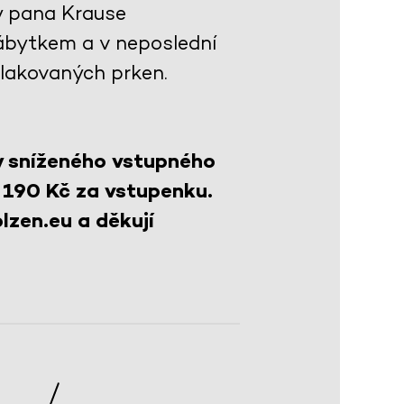
y pana Krause
ábytkem a v neposlední
 lakovaných prken.
y sníženého vstupného
 190 Kč za vstupenku.
lzen.eu a děkují