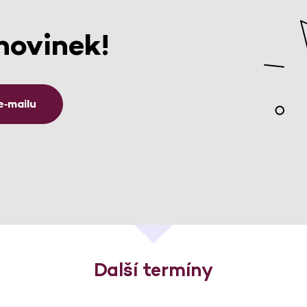
novinek!
e‑mailu
Další termíny