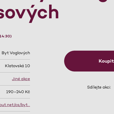
sových
14:30)
Byt Voglových
Koupi
Klatovská 10
Jiné akce
Sdílejte akci:
190–240 Kč
out.net/cs/byt…