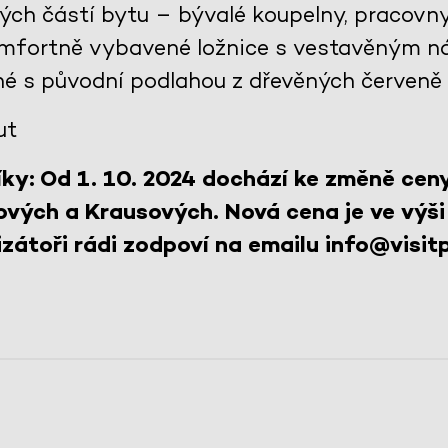
lých částí bytu – bývalé koupelny, pracovn
komfortně vybavené ložnice s vestavěným n
né s původní podlahou z dřevěných červeně
ut
ky: Od 1. 10. 2024 dochází ke změně cen
ových a Krausových. Nová cena je ve výši
zátoři rádi zodpoví na emailu info@visitp