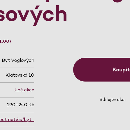
sových
1:00)
Byt Voglových
Koupi
Klatovská 10
Jiné akce
Sdílejte akci:
190–240 Kč
out.net/cs/byt…