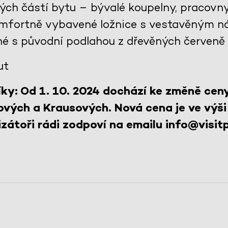
lých částí bytu – bývalé koupelny, pracovn
komfortně vybavené ložnice s vestavěným n
né s původní podlahou z dřevěných červeně
ut
ky: Od 1. 10. 2024 dochází ke změně cen
ových a Krausových. Nová cena je ve výši
zátoři rádi zodpoví na emailu info@visitp