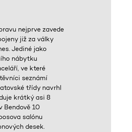
ýpravu nejprve zavede
jeny již za války
es. Jediné jako
ního nábytku
celáří, ve které
těvníci seznámí
atovské třídy navrhl
duje krátký asi 8
 v Bendově 10
Loosova salónu
onových desek.