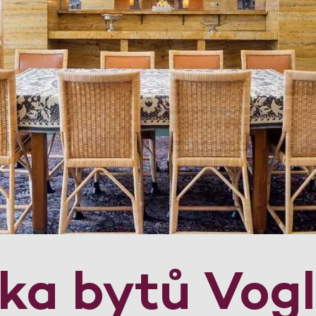
dka bytů Vog