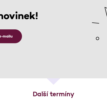
novinek!
e‑mailu
Další termíny