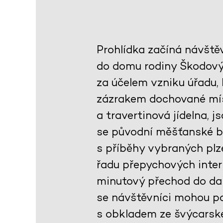
Prohlídka začíná návště
do domu rodiny Škodovýc
za účelem vzniku úřadu,
zázrakem dochované mís
a travertinová jídelna, 
se původní měšťanské by
s příběhy vybraných plze
řadu přepychových interi
minutový přechod do dal
se návštěvníci mohou po
s obkladem ze švýcarsk