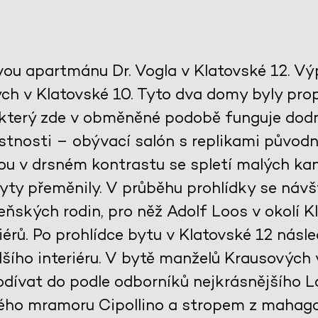
vou apartmánu Dr. Vogla v Klatovské 12. V
h v Klatovské 10. Tyto dva domy byly propo
 který zde v obměněné podobě funguje dodn
tnosti – obývací salón s replikami původ
jsou v drsném kontrastu se spletí malých kan
ty přeměnily. V průběhu prohlídky se návš
ňských rodin, pro něž Adolf Loos v okolí Kl
érů. Po prohlídce bytu v Klatovské 12 násle
šího interiéru. V bytě manželů Krausových
dívat do podle odborníků nejkrásnějšího 
ého mramoru Cipollino a stropem z mahag