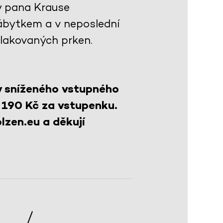
y pana Krause
ábytkem a v neposlední
 lakovaných prken.
y sníženého vstupného
 190 Kč za vstupenku.
lzen.eu a děkují