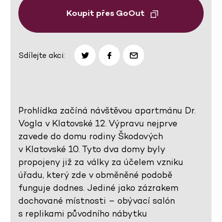
Koupit přes GoOut
Sdílejte akci:
Prohlídka začíná návštěvou apartmánu Dr.
Vogla v Klatovské 12. Výpravu nejprve
zavede do domu rodiny Škodových
v Klatovské 10. Tyto dva domy byly
propojeny již za války za účelem vzniku
úřadu, který zde v obměněné podobě
funguje dodnes. Jediné jako zázrakem
dochované místnosti – obývací salón
s replikami původního nábytku