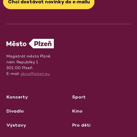
Chci dostávat novinky do e‑mailu
Magistrát města Plzně
nám. Republiky 1
301 00 Plzeň
E-mail:
akce@plzen.eu
Koncerty
Sport
Divadlo
Kino
Výstavy
Pro děti