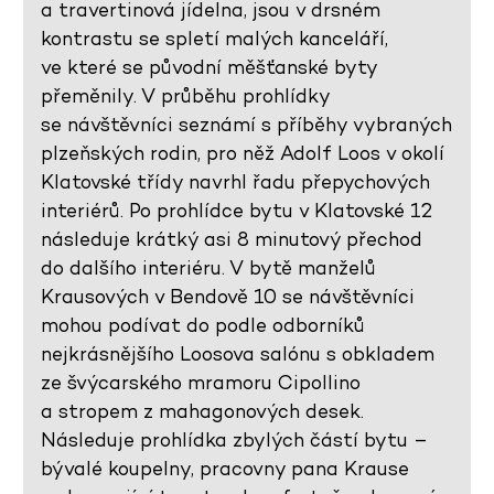
a travertinová jídelna, jsou v drsném
kontrastu se spletí malých kanceláří,
ve které se původní měšťanské byty
přeměnily. V průběhu prohlídky
se návštěvníci seznámí s příběhy vybraných
plzeňských rodin, pro něž Adolf Loos v okolí
Klatovské třídy navrhl řadu přepychových
interiérů. Po prohlídce bytu v Klatovské 12
následuje krátký asi 8 minutový přechod
do dalšího interiéru. V bytě manželů
Krausových v Bendově 10 se návštěvníci
mohou podívat do podle odborníků
nejkrásnějšího Loosova salónu s obkladem
ze švýcarského mramoru Cipollino
a stropem z mahagonových desek.
Následuje prohlídka zbylých částí bytu –
bývalé koupelny, pracovny pana Krause