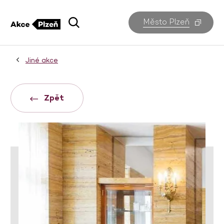
Město Plzeň
Jiné akce
Zpět