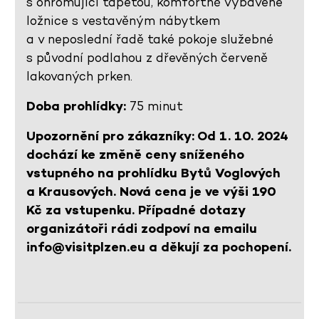
s ohromující tapetou, komfortně vybavené
ložnice s vestavěným nábytkem
a v neposlední řadě také pokoje služebné
s původní podlahou z dřevěných červeně
lakovaných prken.
Doba prohlídky:
75 minut
Upozornění pro zákazníky: Od 1. 10. 2024
dochází ke změně ceny sníženého
vstupného na prohlídku Bytů Voglových
a Krausových. Nová cena je ve výši 190
Kč za vstupenku. Případné dotazy
organizátoři rádi zodpoví na emailu
info@visitplzen.eu a děkují za pochopení.