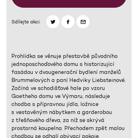
Sdílejte akci:
Prohlídka se věnuje přestavbě původního
jednoposchoďového domu s historizující
fasádou v dvougenerační bydlení manželů
Brummelových a paní Hedviky Liebsteinové.
Začíná ve schodišťové hale po vzoru
Goetheho domu ve Výmaru, následuje
chodba s přípravnou jídla, ložnice
s vestavěným nábytkem a garderobou
z třešňového dřeva, za níž se skrývá
prostorná koupelna. Přechodem zpět malou
chodbou se odhalí obývací pokoje