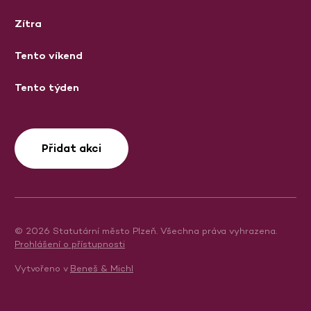
Zítra
Tento víkend
Tento týden
Přidat akci
© 2026 Statutární město Plzeň. Všechna práva vyhrazena.
Prohlášení o přístupnosti
Vytvořeno v
Beneš & Michl