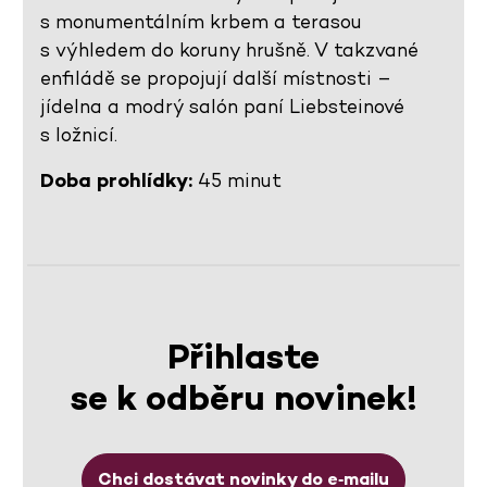
s monumentálním krbem a terasou
s výhledem do koruny hrušně. V takzvané
enfiládě se propojují další místnosti –
jídelna a modrý salón paní Liebsteinové
s ložnicí.
Doba prohlídky:
45 minut
Přihlaste
se k odběru novinek!
Chci dostávat novinky do e‑mailu