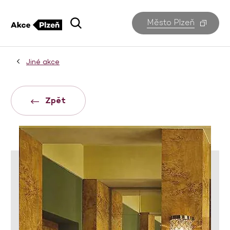
Město Plzeň
Jiné akce
Zpět