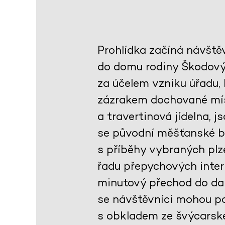
Prohlídka začíná návště
do domu rodiny Škodovýc
za účelem vzniku úřadu,
zázrakem dochované mís
a travertinová jídelna, 
se původní měšťanské by
s příběhy vybraných plze
řadu přepychových interi
minutový přechod do dal
se návštěvníci mohou po
s obkladem ze švýcarsk