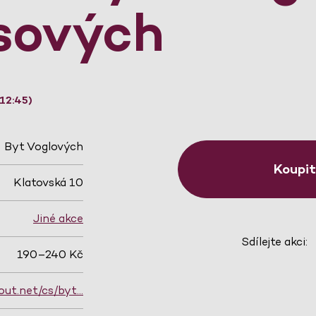
sových
12:45)
Byt Voglových
Koupi
Klatovská 10
Jiné akce
Sdílejte akci:
190–240 Kč
out.net/cs/byt…