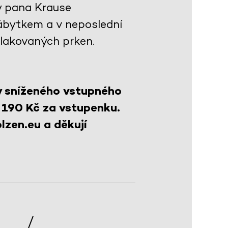
y pana Krause
ábytkem a v neposlední
 lakovaných prken.
y sníženého vstupného
 190 Kč za vstupenku.
lzen.eu a děkují