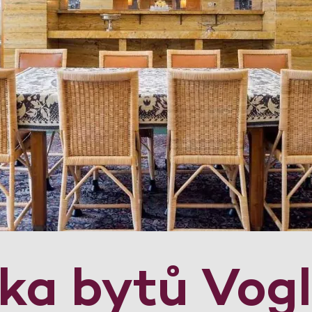
dka bytů Vog