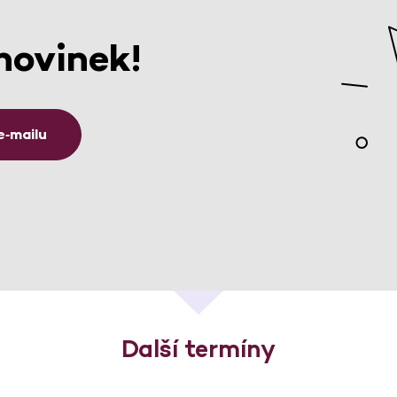
novinek!
e‑mailu
Další termíny