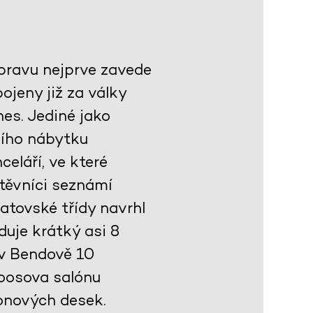
ýpravu nejprve zavede
jeny již za války
es. Jediné jako
ního nábytku
celáří, ve které
těvníci seznámí
atovské třídy navrhl
duje krátký asi 8
 v Bendově 10
Loosova salónu
onových desek.