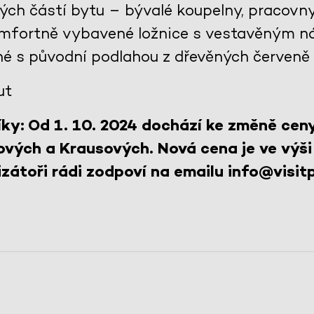
lých částí bytu – bývalé koupelny, pracovn
komfortně vybavené ložnice s vestavěným n
né s původní podlahou z dřevěných červeně
ut
ky: Od 1. 10. 2024 dochází ke změně cen
ových a Krausových. Nová cena je ve výši
zátoři rádi zodpoví na emailu info@visitp