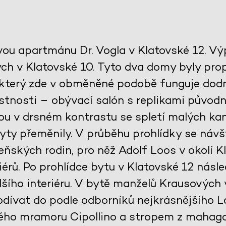
vou apartmánu Dr. Vogla v Klatovské 12. V
h v Klatovské 10. Tyto dva domy byly propo
 který zde v obměněné podobě funguje dodn
tnosti – obývací salón s replikami původ
jsou v drsném kontrastu se spletí malých kan
ty přeměnily. V průběhu prohlídky se návš
ňských rodin, pro něž Adolf Loos v okolí Kl
érů. Po prohlídce bytu v Klatovské 12 násle
šího interiéru. V bytě manželů Krausových
dívat do podle odborníků nejkrásnějšího 
ého mramoru Cipollino a stropem z mahag