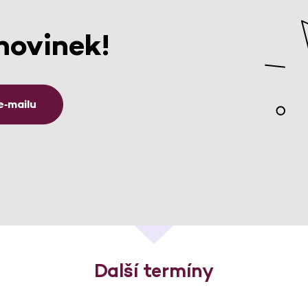
novinek!
e‑mailu
Další termíny