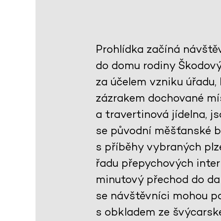
Prohlídka začíná návště
do domu rodiny Škodovýc
za účelem vzniku úřadu,
zázrakem dochované mís
a travertinová jídelna, 
se původní měšťanské by
s příběhy vybraných plze
řadu přepychových interi
minutový přechod do dal
se návštěvníci mohou po
s obkladem ze švýcarsk