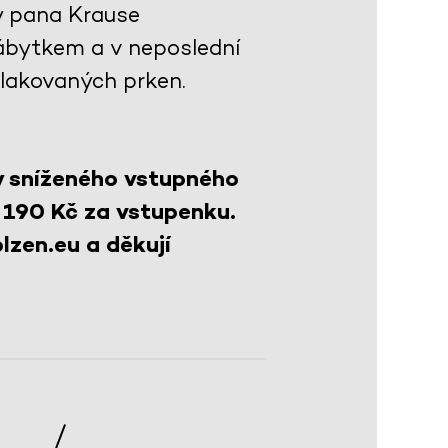
y pana Krause
ábytkem a v neposlední
 lakovaných prken.
y sníženého vstupného
 190 Kč za vstupenku.
lzen.eu a děkují