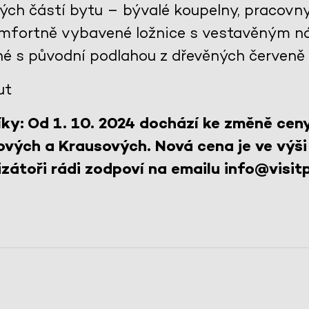
lých částí bytu – bývalé koupelny, pracovn
komfortně vybavené ložnice s vestavěným n
né s původní podlahou z dřevěných červeně
ut
ky: Od 1. 10. 2024 dochází ke změně cen
ových a Krausových. Nová cena je ve výši
zátoři rádi zodpoví na emailu info@visitp