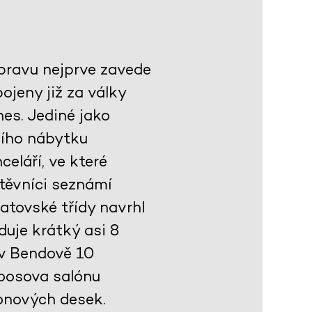
ýpravu nejprve zavede
jeny již za války
es. Jediné jako
ního nábytku
celáří, ve které
těvníci seznámí
atovské třídy navrhl
duje krátký asi 8
 v Bendově 10
Loosova salónu
onových desek.