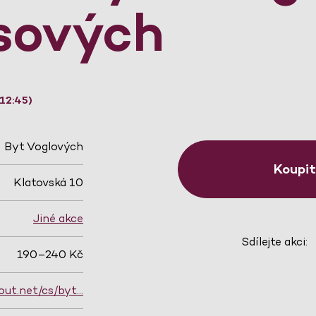
sových
12:45)
Byt Voglových
Koupi
Klatovská 10
Jiné akce
Sdílejte akci:
190–240 Kč
out.net/cs/byt…