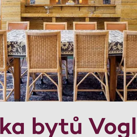
dka bytů Vog