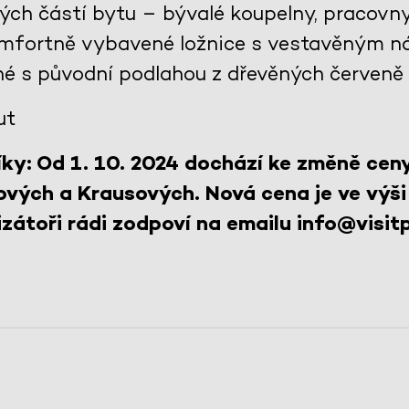
lých částí bytu – bývalé koupelny, pracovn
komfortně vybavené ložnice s vestavěným n
né s původní podlahou z dřevěných červeně
ut
ky: Od 1. 10. 2024 dochází ke změně cen
ových a Krausových. Nová cena je ve výši
zátoři rádi zodpoví na emailu info@visitp