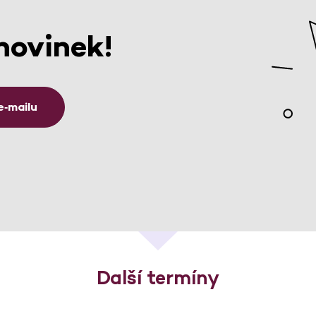
novinek!
e‑mailu
Další termíny