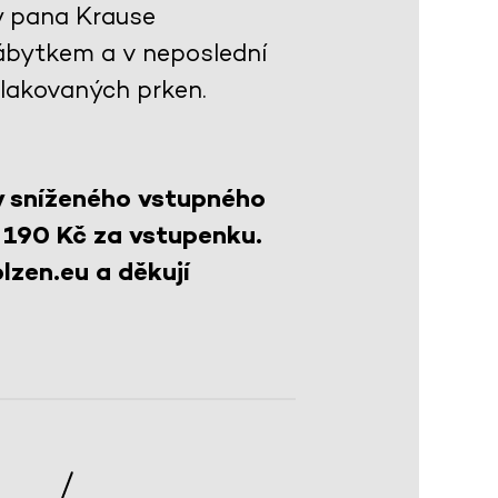
y pana Krause
ábytkem a v neposlední
 lakovaných prken.
y sníženého vstupného
 190 Kč za vstupenku.
lzen.eu a děkují