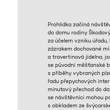
Prohlídka začíná návště
do domu rodiny Škodovýc
za účelem vzniku úřadu,
zázrakem dochované mís
a travertinová jídelna, 
se původní měšťanské by
s příběhy vybraných plze
řadu přepychových interi
minutový přechod do dal
se návštěvníci mohou po
s obkladem ze švýcarsk