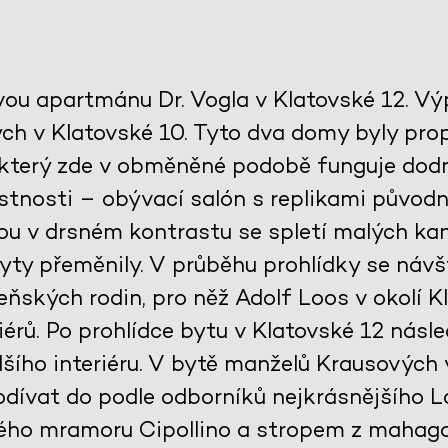
vou apartmánu Dr. Vogla v Klatovské 12. V
h v Klatovské 10. Tyto dva domy byly propo
 který zde v obměněné podobě funguje dodn
tnosti – obývací salón s replikami původ
jsou v drsném kontrastu se spletí malých kan
ty přeměnily. V průběhu prohlídky se návš
ňských rodin, pro něž Adolf Loos v okolí Kl
érů. Po prohlídce bytu v Klatovské 12 násle
šího interiéru. V bytě manželů Krausových
dívat do podle odborníků nejkrásnějšího 
ého mramoru Cipollino a stropem z mahag