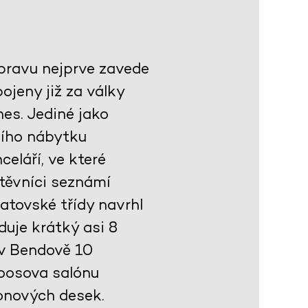
ýpravu nejprve zavede
jeny již za války
es. Jediné jako
ního nábytku
celáří, ve které
těvníci seznámí
atovské třídy navrhl
duje krátký asi 8
 v Bendově 10
Loosova salónu
onových desek.