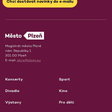
Chci dostávat novinky do e‑mailu
Magistrát města Plzně
nám. Republiky 1
301 00 Plzeň
E-mail:
akce@plzen.eu
Koncerty
Sport
Divadlo
Kino
Výstavy
Pro děti