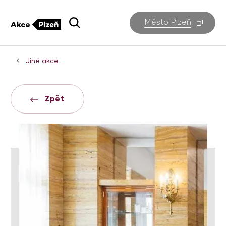
Město Plzeň
Jiné akce
Zpět