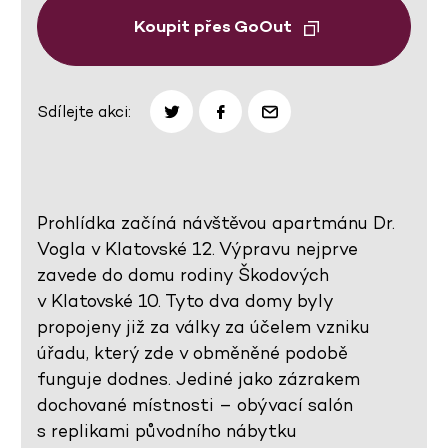
Koupit přes GoOut
Sdílejte akci:
Prohlídka začíná návštěvou apartmánu Dr.
Vogla v Klatovské 12. Výpravu nejprve
zavede do domu rodiny Škodových
v Klatovské 10. Tyto dva domy byly
propojeny již za války za účelem vzniku
úřadu, který zde v obměněné podobě
funguje dodnes. Jediné jako zázrakem
dochované místnosti – obývací salón
s replikami původního nábytku