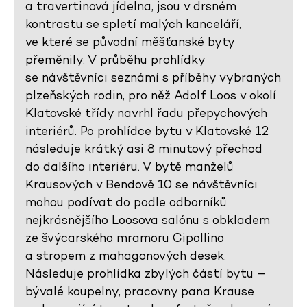
a travertinová jídelna, jsou v drsném
kontrastu se spletí malých kanceláří,
ve které se původní měšťanské byty
přeměnily. V průběhu prohlídky
se návštěvníci seznámí s příběhy vybraných
plzeňských rodin, pro něž Adolf Loos v okolí
Klatovské třídy navrhl řadu přepychových
interiérů. Po prohlídce bytu v Klatovské 12
následuje krátký asi 8 minutový přechod
do dalšího interiéru. V bytě manželů
Krausových v Bendově 10 se návštěvníci
mohou podívat do podle odborníků
nejkrásnějšího Loosova salónu s obkladem
ze švýcarského mramoru Cipollino
a stropem z mahagonových desek.
Následuje prohlídka zbylých částí bytu –
bývalé koupelny, pracovny pana Krause