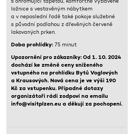
s ohromující tapetou, komfortně vybavené
ložnice s vestavěným nábytkem
a v neposlední řadě také pokoje služebné
s původní podlahou z dřevěných červeně
lakovaných prken.
Doba prohlídky:
75 minut
Upozornění pro zákazníky: Od 1. 10. 2024
dochází ke změně ceny sníženého
vstupného na prohlídku Bytů Voglových
a Krausových. Nová cena je ve výši 190
Kč za vstupenku. Případné dotazy
organizátoři rádi zodpoví na emailu
info@visitplzen.eu a děkují za pochopení.