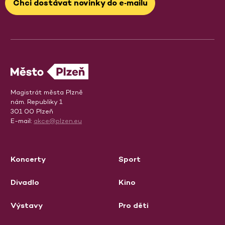
Chci dostávat novinky do e‑mailu
Magistrát města Plzně
nám. Republiky 1
301 00 Plzeň
E-mail:
akce@plzen.eu
Koncerty
Sport
Divadlo
Kino
Výstavy
Pro děti