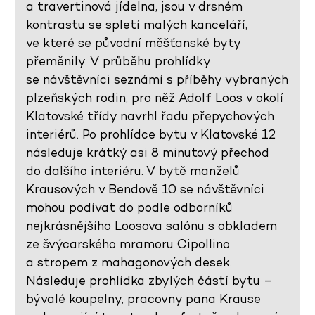
a travertinová jídelna, jsou v drsném
kontrastu se spletí malých kanceláří,
ve které se původní měšťanské byty
přeměnily. V průběhu prohlídky
se návštěvníci seznámí s příběhy vybraných
plzeňských rodin, pro něž Adolf Loos v okolí
Klatovské třídy navrhl řadu přepychových
interiérů. Po prohlídce bytu v Klatovské 12
následuje krátký asi 8 minutový přechod
do dalšího interiéru. V bytě manželů
Krausových v Bendově 10 se návštěvníci
mohou podívat do podle odborníků
nejkrásnějšího Loosova salónu s obkladem
ze švýcarského mramoru Cipollino
a stropem z mahagonových desek.
Následuje prohlídka zbylých částí bytu –
bývalé koupelny, pracovny pana Krause