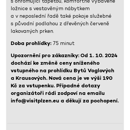
s ohromující tapetou, komfortně vybavené
ložnice s vestavěným nábytkem
a v neposlední řadě také pokoje služebné
s původní podlahou z dřevěných červeně
lakovaných prken.
Doba prohlídky:
75 minut
Upozornění pro zákazníky: Od 1. 10. 2024
dochází ke změně ceny sníženého
vstupného na prohlídku Bytů Voglových
a Krausových. Nová cena je ve výši 190
Kč za vstupenku. Případné dotazy
organizátoři rádi zodpoví na emailu
info@visitplzen.eu a děkují za pochopení.