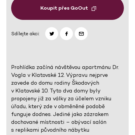
Koupit přes GoOut
Sdílejte akci:
Prohlídka začíná návštěvou apartmánu Dr.
Vogla v Klatovské 12. Výpravu nejprve
zavede do domu rodiny Škodových
v Klatovské 10. Tyto dva domy byly
propojeny již za války za účelem vzniku
úřadu, který zde v obměněné podobě
funguje dodnes. Jediné jako zázrakem
dochované místnosti – obývací salón
s replikami původního nábytku