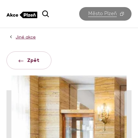
Město Plzeň
Jiné akce
Zpět