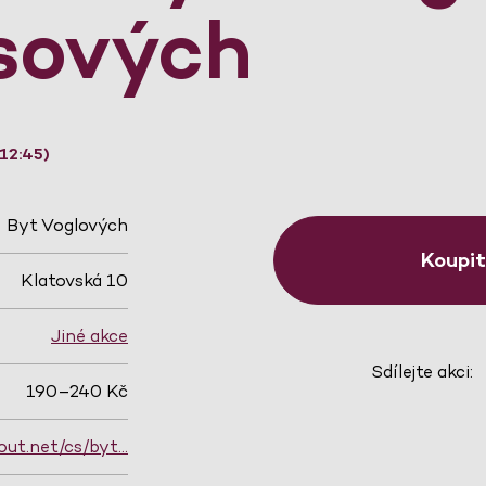
sových
12:45)
Byt Voglových
Koupi
Klatovská 10
Jiné akce
Sdílejte akci:
190–240 Kč
out.net/cs/byt…