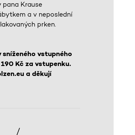
y pana Krause
ábytkem a v neposlední
 lakovaných prken.
y sníženého vstupného
 190 Kč za vstupenku.
lzen.eu a děkují