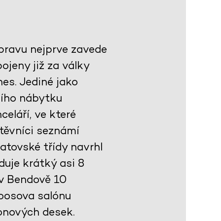
ýpravu nejprve zavede
jeny již za války
es. Jediné jako
ního nábytku
celáří, ve které
těvníci seznámí
atovské třídy navrhl
duje krátký asi 8
 v Bendově 10
Loosova salónu
onových desek.