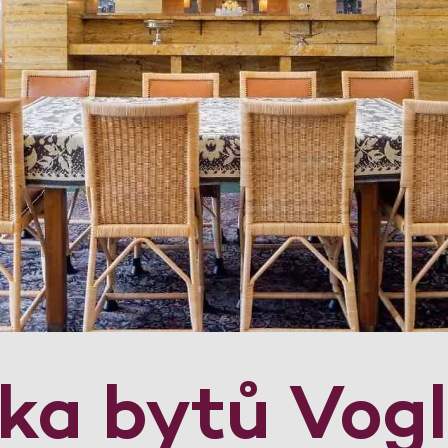
dka bytů Vog