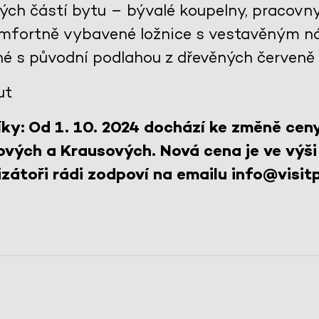
lých částí bytu – bývalé koupelny, pracovn
komfortně vybavené ložnice s vestavěným n
né s původní podlahou z dřevěných červeně
ut
ky: Od 1. 10. 2024 dochází ke změně cen
ových a Krausových. Nová cena je ve výši
zátoři rádi zodpoví na emailu info@visitp