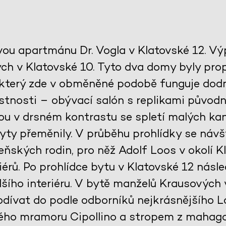
vou apartmánu Dr. Vogla v Klatovské 12. V
h v Klatovské 10. Tyto dva domy byly propo
 který zde v obměněné podobě funguje dodn
tnosti – obývací salón s replikami původ
jsou v drsném kontrastu se spletí malých kan
ty přeměnily. V průběhu prohlídky se návš
ňských rodin, pro něž Adolf Loos v okolí Kl
érů. Po prohlídce bytu v Klatovské 12 násle
šího interiéru. V bytě manželů Krausových
dívat do podle odborníků nejkrásnějšího 
ého mramoru Cipollino a stropem z mahag