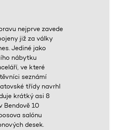
ýpravu nejprve zavede
jeny již za války
es. Jediné jako
ního nábytku
celáří, ve které
těvníci seznámí
atovské třídy navrhl
duje krátký asi 8
 v Bendově 10
Loosova salónu
onových desek.