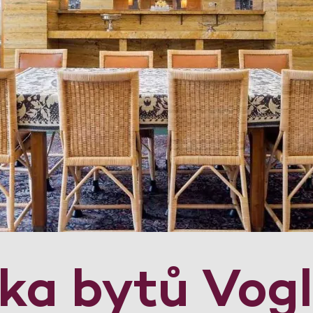
dka bytů Vog