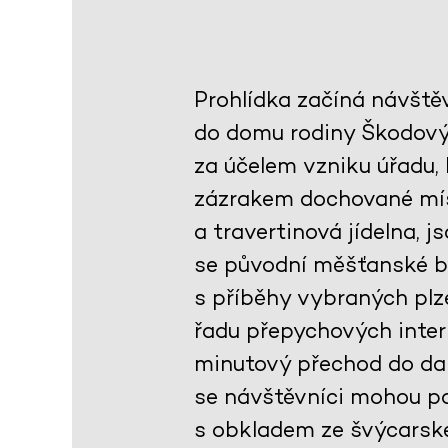
Prohlídka začíná návště
do domu rodiny Škodovýc
za účelem vzniku úřadu,
zázrakem dochované mís
a travertinová jídelna, 
se původní měšťanské by
s příběhy vybraných plze
řadu přepychových interi
minutový přechod do dal
se návštěvníci mohou po
s obkladem ze švýcarsk