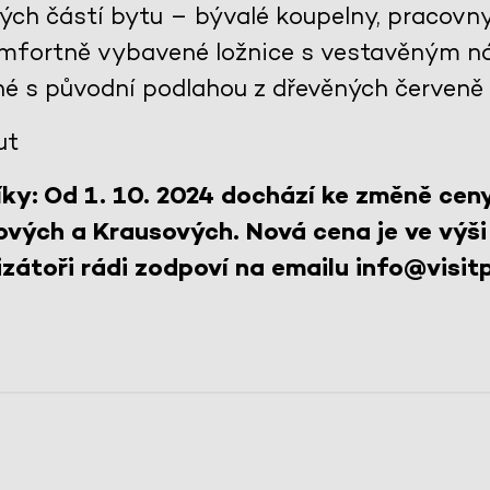
lých částí bytu – bývalé koupelny, pracovn
komfortně vybavené ložnice s vestavěným n
né s původní podlahou z dřevěných červeně
ut
ky: Od 1. 10. 2024 dochází ke změně cen
ových a Krausových. Nová cena je ve výši
zátoři rádi zodpoví na emailu info@visitp