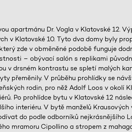
vou apartmánu Dr. Vogla v Klatovské 12. V
h v Klatovské 10. Tyto dva domy byly propo
 který zde v obměněné podobě funguje dodn
tnosti – obývací salón s replikami původ
jsou v drsném kontrastu se spletí malých kan
ty přeměnily. V průběhu prohlídky se návš
ňských rodin, pro něž Adolf Loos v okolí Kl
érů. Po prohlídce bytu v Klatovské 12 násle
šího interiéru. V bytě manželů Krausových
dívat do podle odborníků nejkrásnějšího 
ého mramoru Cipollino a stropem z mahag