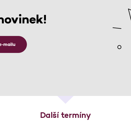
novinek!
e‑mailu
Další termíny