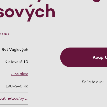
sových
5:00)
Byt Voglových
Koupi
Klatovská 10
Jiné akce
Sdílejte akci:
190–240 Kč
out.net/cs/byt…