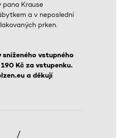
y pana Krause
ábytkem a v neposlední
 lakovaných prken.
y sníženého vstupného
 190 Kč za vstupenku.
lzen.eu a děkují